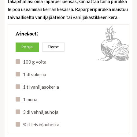
takapihallasi oma raparperipensas, kannattaa tämä piirakka
leipoa useamman kerran kesässä. Raparperipiirakka maistuu
taivaalliselta vaniljajäätelön tai vaniljakastikkeen kera.
Ainekset:
Pohja:
Täyte:
100 g voita
1 dl sokeria
1 tl vaniljasokeria
1 muna
3 dl vehnäjauhoja
¾ tl leivinjauhetta