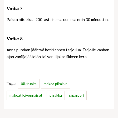
Vaihe 7
Paista piirakkaa 200-asteisessa uunissa noin 30 minuuttia.
Vaihe 8
Anna piirakan jäähtyä hetki ennen tarjoilua. Tarjoile vanhan
ajan vaniljajäätelön tai vanilljakastikkeen kera.
Tags:
Jälkiruoka
makea piirakka
makeat leivonnaiset
piirakka
raparperi