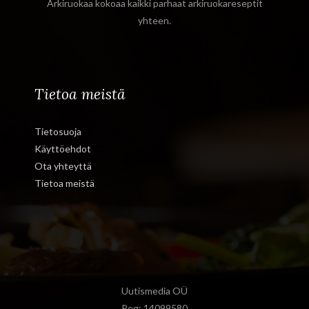
Arkiruokaa kokoaa kaikki parhaat arkiruokareseptit
yhteen.
Tietoa meistä
Tietosuoja
Käyttöehdot
Ota yhteyttä
Tietoa meistä
Uutismedia OÜ
Reg: 14099580