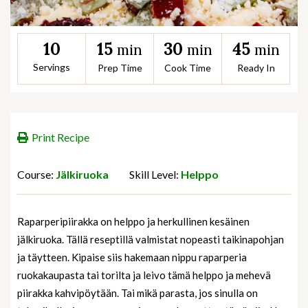
15
30
45
10
min
min
min
Servings
Prep Time
Cook Time
Ready In
Print Recipe
Course:
Jälkiruoka
Skill Level:
Helppo
Raparperipiirakka on helppo ja herkullinen kesäinen
jälkiruoka. Tällä reseptillä valmistat nopeasti taikinapohjan
ja täytteen. Kipaise siis hakemaan nippu raparperia
ruokakaupasta tai torilta ja leivo tämä helppo ja mehevä
piirakka kahvipöytään. Tai mikä parasta, jos sinulla on