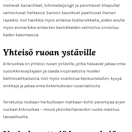
mehevät kananfileet, lohimedaljongit ja perinteiset lihapullat
valmistuvat hetkessä. Samoin kasvikset paahtuvat ihanan
rapeiksi. Voit hankkia myös erilaisia lisätarvikkeita, joiden avulla
myös esimerkiksi erilaisten kastikkeiden valmistus onnistuu
käden käänteessä.
Yhteisö ruoan ystäville
Arkiruokaa on yhteisö ruoan ystäville, jotka haluavat jakaa omia
suosikkireseptejään ja saada inspiraatiota muiden
keittiöseikkailuista. Voit myös osallistua keskusteluihin, kysyä
vinkkejä ja jakaa omia kokemuksiasi ruoanlaitosta.
Tervetuloa mukaan herkulliseen matkaan kohti parempaa arjen
ruokaa! Arkiruokaa – missä yksinkertainenkin ruoka maistuu
taivaalliselta.