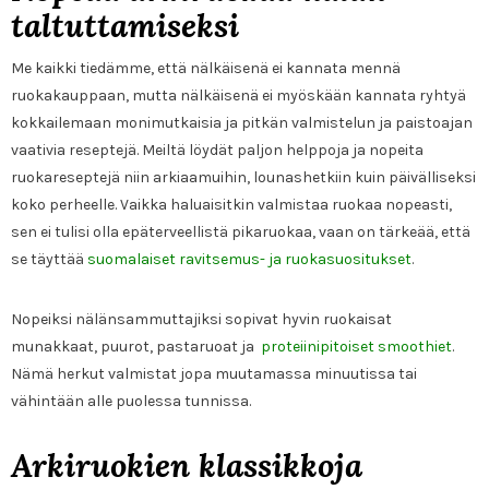
taltuttamiseksi
Me kaikki tiedämme, että nälkäisenä ei kannata mennä
ruokakauppaan, mutta nälkäisenä ei myöskään kannata ryhtyä
kokkailemaan monimutkaisia ja pitkän valmistelun ja paistoajan
vaativia reseptejä. Meiltä löydät paljon helppoja ja nopeita
ruokareseptejä niin arkiaamuihin, lounashetkiin kuin päivälliseksi
koko perheelle. Vaikka haluaisitkin valmistaa ruokaa nopeasti,
sen ei tulisi olla epäterveellistä pikaruokaa, vaan on tärkeää, että
se täyttää
suomalaiset ravitsemus- ja ruokasuositukset
.
Nopeiksi nälänsammuttajiksi sopivat hyvin ruokaisat
munakkaat, puurot, pastaruoat ja
proteiinipitoiset smoothiet
.
Nämä herkut valmistat jopa muutamassa minuutissa tai
vähintään alle puolessa tunnissa.
Arkiruokien klassikkoja