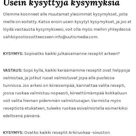
Usein kysyttyjä kysymyksiä
Olemme koonneet alle muutamat yleisimmät kysymykset, joita
meille on esitetty. Katso ensin usein kysytyt kysymykset, ja jos et
löydä vastausta kysymykseesi, voit olla myös meihin yhteydessä
sähköpostiosoitteesseen info@uutismedia.com.
KYSYMYS:
Sopivatko kaikki julkaisemanne reseptit arkeen?
VASTAUS:
Sopii kyllä, kaikki keräämämme reseptit ovat helppoja
valmistaa, ja jotkut ruoat valmistuvat jopa alle puolessa
tunnissa. Jos arkesi on kiireisempää, kannattaa valita resepti,
jossa ruokaa valmistuu nopeasti, kiireettömämpää kokkailuun
voit valita hieman pidemmän valmistusajan. Varmista myös
reseptistä etukäteen, tuleeko ruokaa esivalmistella esimerkiksi
edellisenä päivänä.
KYSYMYS:
Ovatko kaikki reseptit Arkiruokaa -sivuston