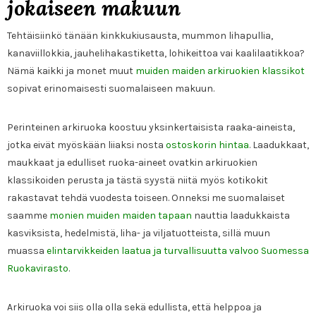
jokaiseen makuun
Tehtäisiinkö tänään kinkkukiusausta, mummon lihapullia,
kanaviillokkia, jauhelihakastiketta, lohikeittoa vai kaalilaatikkoa?
Nämä kaikki ja monet muut
muiden maiden arkiruokien klassikot
sopivat erinomaisesti suomalaiseen makuun.
Perinteinen arkiruoka koostuu yksinkertaisista raaka-aineista,
jotka eivät myöskään liiaksi nosta
ostoskorin hintaa
. Laadukkaat,
maukkaat ja edulliset ruoka-aineet ovatkin arkiruokien
klassikoiden perusta ja tästä syystä niitä myös kotikokit
rakastavat tehdä vuodesta toiseen. Onneksi me suomalaiset
saamme
monien muiden maiden tapaan
nauttia laadukkaista
kasviksista, hedelmistä, liha- ja viljatuotteista, sillä muun
muassa
elintarvikkeiden laatua ja turvallisuutta valvoo Suomessa
Ruokavirasto
.
Arkiruoka voi siis olla olla sekä edullista, että helppoa ja