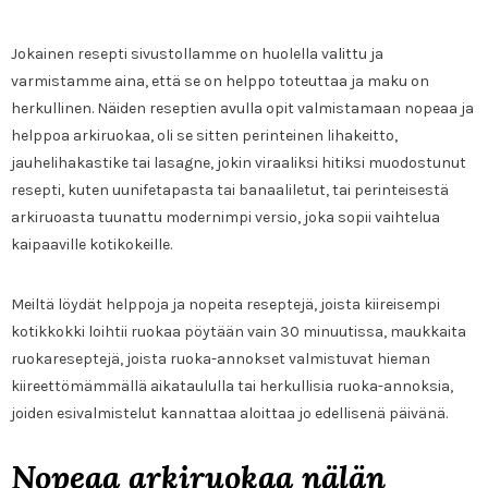
Jokainen resepti sivustollamme on huolella valittu ja
varmistamme aina, että se on helppo toteuttaa ja maku on
herkullinen. Näiden reseptien avulla opit valmistamaan nopeaa ja
helppoa arkiruokaa, oli se sitten perinteinen lihakeitto,
jauhelihakastike tai lasagne, jokin viraaliksi hitiksi muodostunut
resepti, kuten uunifetapasta tai banaaliletut, tai perinteisestä
arkiruoasta tuunattu modernimpi versio, joka sopii vaihtelua
kaipaaville kotikokeille.
Meiltä löydät helppoja ja nopeita reseptejä, joista kiireisempi
kotikkokki loihtii ruokaa pöytään vain 30 minuutissa, maukkaita
ruokareseptejä, joista ruoka-annokset valmistuvat hieman
kiireettömämmällä aikataululla tai herkullisia ruoka-annoksia,
joiden esivalmistelut kannattaa aloittaa jo edellisenä päivänä.
Nopeaa arkiruokaa nälän