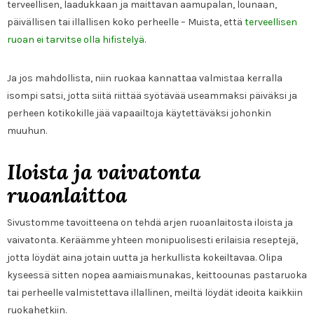
terveellisen, laadukkaan ja maittavan aamupalan, lounaan,
päivällisen tai illallisen koko perheelle – Muista, että
terveellisen
ruoan ei tarvitse olla hifistelyä
.
Ja jos mahdollista, niin ruokaa kannattaa valmistaa kerralla
isompi satsi, jotta siitä riittää syötävää useammaksi päiväksi ja
perheen kotikokille jää vapaailtoja käytettäväksi johonkin
muuhun.
Iloista ja vaivatonta
ruoanlaittoa
Sivustomme tavoitteena on tehdä arjen ruoanlaitosta iloista ja
vaivatonta. Keräämme yhteen monipuolisesti erilaisia reseptejä,
jotta löydät aina jotain uutta ja herkullista kokeiltavaa. Olipa
kyseessä sitten nopea aamiaismunakas, keittoounas pastaruoka
tai perheelle valmistettava illallinen, meiltä löydät ideoita kaikkiin
ruokahetkiin.