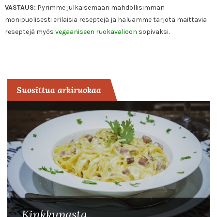
VASTAUS:
Pyrimme julkaisemaan mahdollisimman
monipuolisesti erilaisia reseptejä ja haluamme tarjota maittavia
reseptejä myös
vegaaniseen ruokavalioon
sopivaksi.
Suosittua arkiruokaa
Kinkkupasta