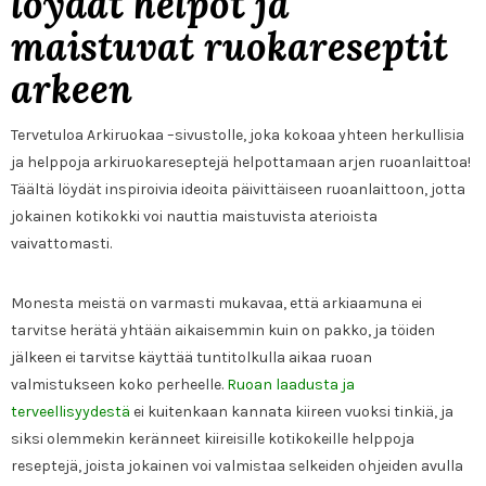
löydät helpot ja
maistuvat ruokareseptit
arkeen
Tervetuloa Arkiruokaa –sivustolle, joka kokoaa yhteen herkullisia
ja helppoja arkiruokareseptejä helpottamaan arjen ruoanlaittoa!
Täältä löydät inspiroivia ideoita päivittäiseen ruoanlaittoon, jotta
jokainen kotikokki voi nauttia maistuvista aterioista
vaivattomasti.
Monesta meistä on varmasti mukavaa, että arkiaamuna ei
tarvitse herätä yhtään aikaisemmin kuin on pakko, ja töiden
jälkeen ei tarvitse käyttää tuntitolkulla aikaa ruoan
valmistukseen koko perheelle.
Ruoan laadusta ja
terveellisyydestä
ei kuitenkaan kannata kiireen vuoksi tinkiä, ja
siksi olemmekin keränneet kiireisille kotikokeille helppoja
reseptejä, joista jokainen voi valmistaa selkeiden ohjeiden avulla