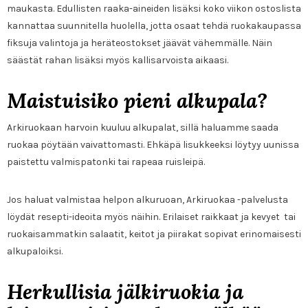
maukasta. Edullisten raaka-aineiden lisäksi koko viikon ostoslista
kannattaa suunnitella huolella, jotta osaat tehdä ruokakaupassa
fiksuja valintoja ja heräteostokset jäävät vähemmälle. Näin
säästät rahan lisäksi myös kallisarvoista aikaasi.
Maistuisiko pieni alkupala?
Arkiruokaan harvoin kuuluu alkupalat, sillä haluamme saada
ruokaa pöytään vaivattomasti. Ehkäpä lisukkeeksi löytyy uunissa
paistettu valmispatonki tai rapeaa ruisleipä.
Jos haluat valmistaa helpon alkuruoan, Arkiruokaa -palvelusta
löydät resepti-ideoita myös näihin. Erilaiset raikkaat ja kevyet tai
ruokaisammatkin salaatit, keitot ja piirakat sopivat erinomaisesti
alkupaloiksi.
Herkullisia jälkiruokia ja