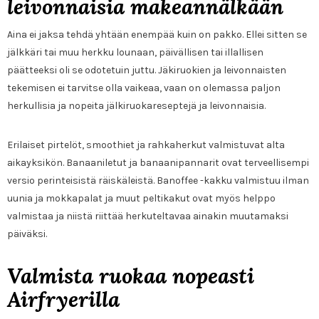
leivonnaisia makeannälkään
Aina ei jaksa tehdä yhtään enempää kuin on pakko. Ellei sitten se
jälkkäri tai muu herkku lounaan, päivällisen tai illallisen
päätteeksi oli se odotetuin juttu. Jäkiruokien ja leivonnaisten
tekemisen ei tarvitse olla vaikeaa, vaan on olemassa paljon
herkullisia ja nopeita jälkiruokareseptejä ja leivonnaisia.
Erilaiset pirtelöt, smoothiet ja rahkaherkut valmistuvat alta
aikayksikön. Banaaniletut ja banaanipannarit ovat terveellisempi
versio perinteisistä räiskäleistä. Banoffee -kakku valmistuu ilman
uunia ja mokkapalat ja muut peltikakut ovat myös helppo
valmistaa ja niistä riittää herkuteltavaa ainakin muutamaksi
päiväksi.
Valmista ruokaa nopeasti
Airfryerilla