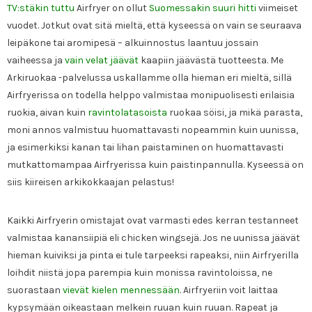
TV:stäkin tuttu
Airfryer on ollut
Suomessakin suuri hitti
viimeiset
vuodet. Jotkut ovat sitä mieltä, että kyseessä on vain se seuraava
leipäkone tai aromipesä – alkuinnostus laantuu jossain
vaiheessa ja
vain velat jäävät
kaapiin jäävästä tuotteesta. Me
Arkiruokaa -palvelussa uskallamme olla hieman eri mieltä, sillä
Airfryerissa on todella helppo valmistaa monipuolisesti erilaisia
ruokia, aivan kuin
ravintolatasoista
ruokaa söisi, ja mikä parasta,
moni annos valmistuu huomattavasti nopeammin kuin uunissa,
ja esimerkiksi kanan tai lihan paistaminen on huomattavasti
mutkattomampaa Airfryerissa kuin paistinpannulla. Kyseessä on
siis kiireisen arkikokkaajan pelastus!
Kaikki Airfryerin omistajat ovat varmasti edes kerran testanneet
valmistaa kanansiipiä eli chicken wingsejä. Jos ne uunissa jäävät
hieman kuiviksi ja pinta ei tule tarpeeksi rapeaksi, niin Airfryerilla
loihdit niistä jopa parempia kuin monissa ravintoloissa, ne
suorastaan
vievät kielen mennessään
. Airfryeriin voit laittaa
kypsymään oikeastaan melkein ruuan kuin ruuan. Rapeat ja