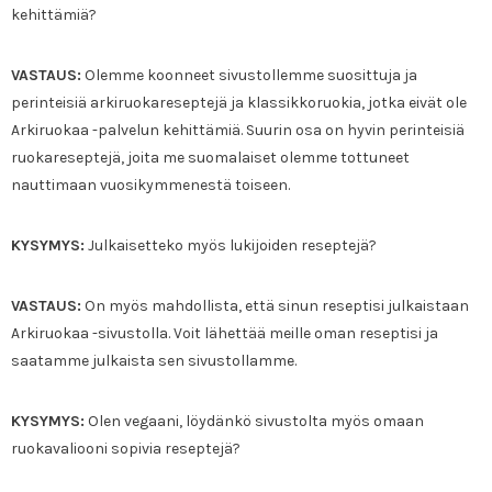
kehittämiä?
VASTAUS:
Olemme koonneet sivustollemme suosittuja ja
perinteisiä arkiruokareseptejä ja klassikkoruokia, jotka eivät ole
Arkiruokaa -palvelun kehittämiä. Suurin osa on hyvin perinteisiä
ruokareseptejä, joita me suomalaiset olemme tottuneet
nauttimaan vuosikymmenestä toiseen.
KYSYMYS:
Julkaisetteko myös lukijoiden reseptejä?
VASTAUS:
On myös mahdollista, että sinun reseptisi julkaistaan
Arkiruokaa -sivustolla. Voit lähettää meille oman reseptisi ja
saatamme julkaista sen sivustollamme.
KYSYMYS:
Olen vegaani, löydänkö sivustolta myös omaan
ruokavaliooni sopivia reseptejä?