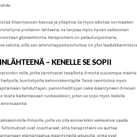
lähde.
edistää lihasmassan kasvua ja ylläpitoa. Se myös edistää normaalien
eristettynä proteiinin lähteenä, se tarjoaa myös hyvän valikoiman
onnostaan gluteenitonta. Heraproteiini on palautusjuomana,
stava valinta, sillä sen aminohappokoostumus on yksi laadukkaimmista
NLÄHTEENÄ – KENELLE SE SOPII
 varsinkin niille, jotka tarvitsevat tavallista ihmistä suurempia määriä
heilijoille, kuntoilijoille kehonrakentajille. Tämä ravintolisä myös
läpitämään laihduttajan, painonhallitsijan sekä ikääntyneen ihmisen
lisätä kaikenlaiseen ruokavalioon, joten se sopii myös kaikille
teiininsaantia.
kkäämmille ihmisille, joilla voi olla esimerkiksi vaikeuksia saada
a. Tutkimukset ovat osoittaneet, että heraproteiini voi auttaa
ntamaan elämänlaatua ikääntyneillä aikuisilla, jotka ovat