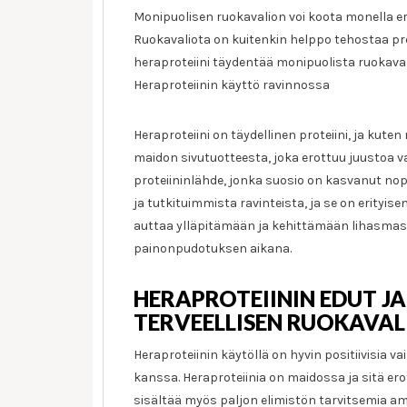
Monipuolisen ruokavalion voi koota monella eri t
Ruokavaliota on kuitenkin helppo tehostaa prote
heraproteiini täydentää monipuolista ruokaval
Heraproteiinin käyttö ravinnossa
Heraproteiini on täydellinen proteiini, ja kut
maidon sivutuotteesta, joka erottuu juustoa 
proteiininlähde, jonka suosio on kasvanut nop
ja tutkituimmista ravinteista, ja se on erityis
auttaa ylläpitämään ja kehittämään lihasma
painonpudotuksen aikana.
HERAPROTEIININ EDUT JA
TERVEELLISEN RUOKAVA
Heraproteiinin käytöllä on hyvin positiivisia 
kanssa. Heraproteiinia on maidossa ja sitä er
sisältää myös paljon elimistön tarvitsemia a