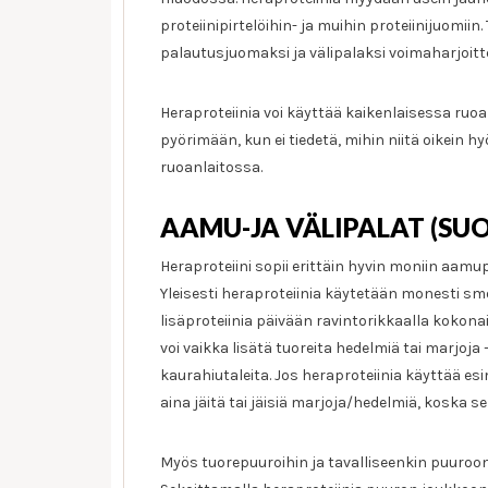
proteiinipirtelöihin- ja muihin proteiinijuomiin
palautusjuomaksi ja välipalaksi voimaharjoittelijoi
Heraproteiinia voi käyttää kaikenlaisessa ruoa
pyörimään, kun ei tiedetä, mihin niitä oikein h
ruoanlaitossa.
AAMU-JA VÄLIPALAT (SUO
Heraproteiini sopii erittäin hyvin moniin aamupa
Yleisesti heraproteiinia käytetään monesti smo
lisäproteiinia päivään ravintorikkaalla kokona
voi vaikka lisätä tuoreita hedelmiä tai marjoja
kaurahiutaleita. Jos heraproteiinia käyttää e
aina jäitä tai jäisiä marjoja/hedelmiä, koska 
Myös tuorepuuroihin ja tavalliseenkin puuroon