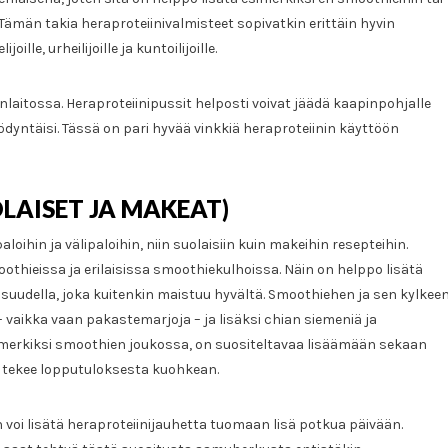
. Tämän takia heraproteiinivalmisteet sopivatkin erittäin hyvin
lle, urheilijoille ja kuntoilijoille.
nlaitossa. Heraproteiinipussit helposti voivat jäädä kaapinpohjalle
yödyntäisi. Tässä on pari hyvää vinkkiä heraproteiinin käyttöön
LAISET JA MAKEAT)
loihin ja välipaloihin, niin suolaisiin kuin makeihin resepteihin.
othieissa ja erilaisissa smoothiekulhoissa. Näin on helppo lisätä
isuudella, joka kuitenkin maistuu hyvältä. Smoothiehen ja sen kylkee
 – vaikka vaan pakastemarjoja – ja lisäksi chian siemeniä ja
simerkiksi smoothien joukossa, on suositeltavaa lisäämään sekaan
se tekee lopputuloksesta kuohkean.
 voi lisätä heraproteiinijauhetta tuomaan lisä potkua päivään.