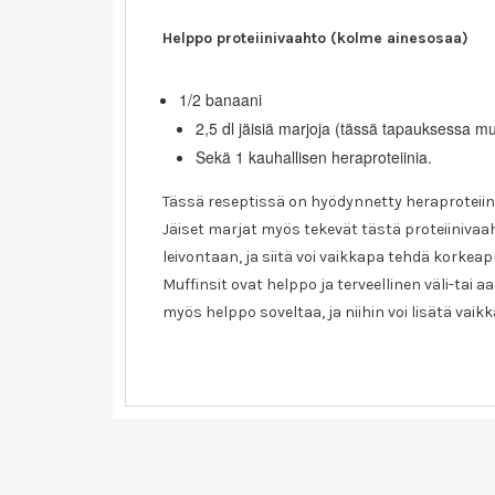
Helppo proteiinivaahto (kolme ainesosaa)
1/2 banaani
2,5 dl jäisiä marjoja (tässä tapauksessa mu
Sekä 1 kauhallisen heraproteiinia.
Tässä reseptissä on hyödynnetty heraproteiini
Jäiset marjat myös tekevät tästä proteiiniva
leivontaan, ja siitä voi vaikkapa tehdä korkea
Muffinsit ovat helppo ja terveellinen väli-tai a
myös helppo soveltaa, ja niihin voi lisätä vai