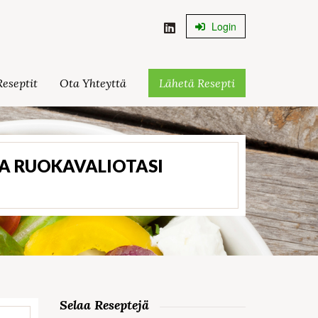
Login
eseptit
Ota Yhteyttä
Lähetä Resepti
TA RUOKAVALIOTASI
Selaa Reseptejä