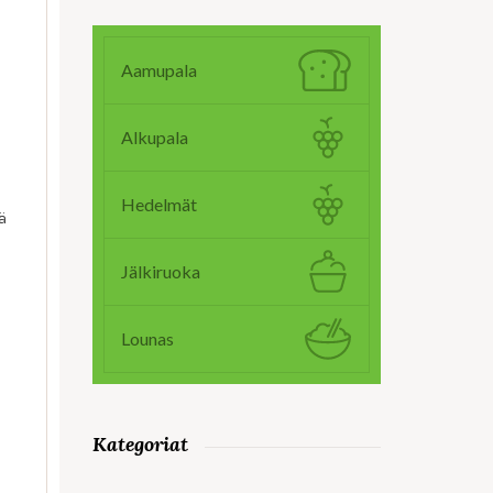
Aamupala
Alkupala
Hedelmät
ä
Jälkiruoka
Lounas
Kategoriat