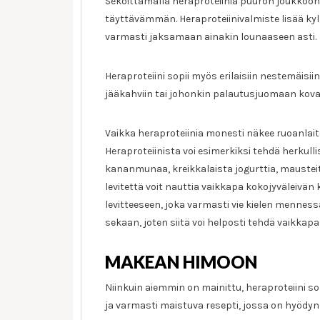
Sekoittamalla heraproteiinia puuron joukkoon
täyttävämmän. Heraproteiinivalmiste lisää kyl
varmasti jaksamaan ainakin lounaaseen asti.
Heraproteiini sopii myös erilaisiin nestemäisiin 
jääkahviin tai johonkin palautusjuomaan kovan
Vaikka heraproteiinia monesti näkee ruoanlait
Heraproteiinista voi esimerkiksi tehdä herkullis
kananmunaa, kreikkalaista jogurttia, maustei
levitettä voit nauttia vaikkapa kokojyväleivän
levitteeseen, joka varmasti vie kielen menne
sekaan, joten siitä voi helposti tehdä vaikkapa er
MAKEAN HIMOON
Niinkuin aiemmin on mainittu, heraproteiini sop
ja varmasti maistuva resepti, jossa on hyödyn