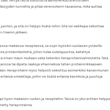
 saat tehtyä tästä suositusta aamuherkusta entistäkin
läisyyden tunnetta ja pitää verensokerin tasaisena, mikä auttaa
juomiin, ja sitä on helppo lisätä niihin. Sitä voi vaikkapa sekoittaa
 treenin jälkeen.
ossa makeissa resepteissä, se sopii myöskin suolaisen ystäville.
ta proteiinilevitettä, johon tulee sulatejuustoa, keitettyä
ta oman maun mukaan sekä tietenkin heraproteiinivalmistetta. Tätä
 kanssa tai dipata raakoja vihanneksia tähän proteiinirikkaaseen
ssään. Heraproteiini myös helposti sekoittuu esimerkiksi kananmunan
ilaisia omeletteja, joihin voi lisätä erilaisia kasviksia ja juustoja.
ii hyvin makeisiin ruokiin ja resepteihin. Tässä on yksi erittäin helpp
netty heraproteiinia: