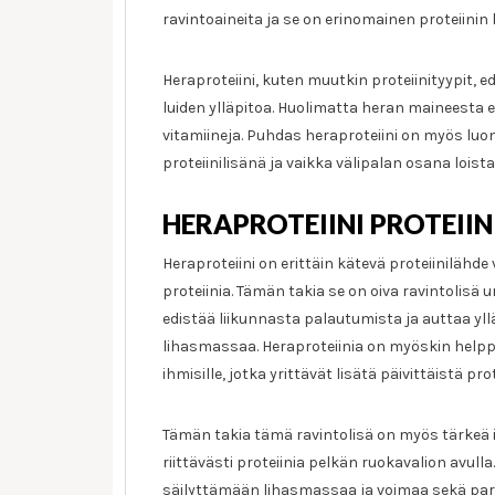
ravintoaineita ja se on erinomainen proteiinin 
Heraproteiini, kuten muutkin proteiinityypit, 
luiden ylläpitoa. Huolimatta heran maineesta 
vitamiineja. Puhdas heraproteiini on myös lu
proteiinilisänä ja vaikka välipalan osana loi
HERAPROTEIINI PROTEIINI
Heraproteiini on erittäin kätevä proteiinilähde
proteiinia. Tämän takia se on oiva ravintolisä ur
edistää liikunnasta palautumista ja auttaa yl
lihasmassaa. Heraproteiinia on myöskin helppo 
ihmisille, jotka yrittävät lisätä päivittäistä pro
Tämän takia tämä ravintolisä on myös tärkeä iä
riittävästi proteiinia pelkän ruokavalion avull
säilyttämään lihasmassaa ja voimaa sekä para