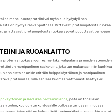
tolisä monelle.Heraproteiini voi myös olla hyöydyllinen
siitä on hyötyä rasvanpoltossa. Riittävästi proteiinipitoista ruokaa
 ja riittävästi proteiinipitoista ruokaa syövät pudottavat painoaan
TEIINI JA RUOANLAITTO
a proteiinia ruokavalioon, esimerkiksi välipalana ja muiden aterioiden
roteiini on monipuolinen raaka-aine, joka tuo mukanaan niin kuohke
n ansioista se onkin erittäin helppokäyttöinen ja monipuolinen
 kätevä proteiinilisä, sillä sen saa huomaamattomasti lisättyä eri
ppokäyttöinen ja laadukas proteiininlähde
, josta on todellakin
aan töihin, kouluun tai kuntosalille pullossa tai jossain muussa
aisena, joten sitä on helppo lisätä esimerkiksi eri smoothieihin tai