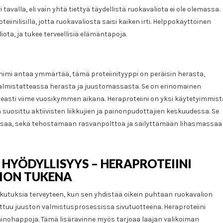
avalla, eli vain yhtä tiettyä täydellistä ruokavaliota ei ole olemassa.
iinilisillä, jotta ruokavaliosta saisi kaiken irti. Helppokäyttöinen
iota, ja tukee terveellisiä elämäntapoja.
en nimi antaa ymmärtää, tämä proteiinityyppi on peräisin herasta,
valmistatteassa herasta ja juustomassasta. Se on erinomainen
easti viime vuosikymmen aikana. Heraproteiini on yksi käytetyimmist
en suosittu aktiivisten liikkujien ja painonpudottajien keskuudessa. Se
ssaa, sekä tehostamaan rasvanpolttoa ja säilyttämään lihasmassaa
 HYÖDYLLISYYS – HERAPROTEIINI
LION TUKENA
vaikutuksia terveyteen, kun sen yhdistää oikein puhtaan ruokavalion
ottuu juuston valmistusprosessissa sivutuotteena. Heraproteiini
minohappoja. Tämä lisäravinne myös tarjoaa laajan valikoiman