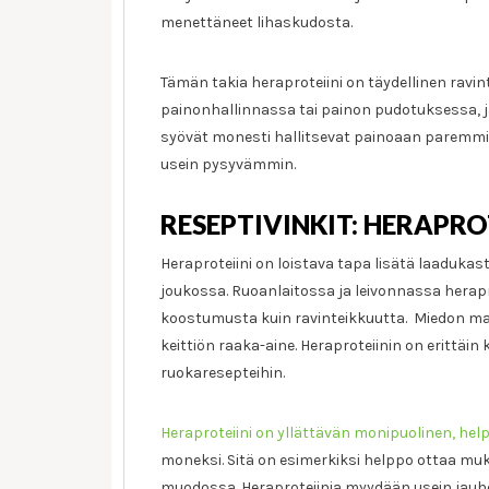
menettäneet lihaskudosta.
Tämän takia heraproteiini on täydellinen ravin
painonhallinnassa tai painon pudotuksessa, ja 
syövät monesti hallitsevat painoaan paremmin,
usein pysyvämmin.
RESEPTIVINKIT: HERAPRO
Heraproteiini on loistava tapa lisätä laadukast
joukossa. Ruoanlaitossa ja leivonnassa herap
koostumusta kuin ravinteikkuutta. Miedon mau
keittiön raaka-aine. Heraproteiinin on erittäin
ruokaresepteihin.
Heraproteiini on yllättävän monipuolinen, hel
moneksi. Sitä on esimerkiksi helppo ottaa muk
muodossa. Heraproteiinia myydään usein jauhem