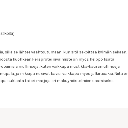
stikoita)
a, sillä se lähtee vaahtoutumaan, kun sitä sekoittaa kylmän sekaan.
ahdosta kuohkean.Heraproteiinivalmiste on myös helppo lisätä
proteiinisia muffinseja, kuten vaikkapa mustikka-kauramuffinseja.
amupala, ja miksipä ne eivät kävisi vaikkapa myös jälkiruoaksi. Niitä o
kkapa suklaata tai eri marjoja eri makuyhdistelmien saamiseksi.