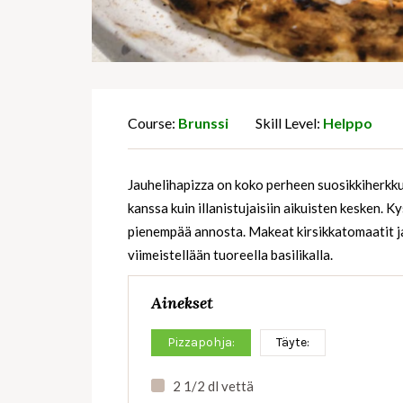
Course:
Brunssi
Skill Level:
Helppo
Jauhelihapizza on koko perheen suosikkiherkku, 
kanssa kuin illanistujaisiin aikuisten kesken. K
pienempää annosta. Makeat kirsikkatomaatit ja
viimeistellään tuoreella basilikalla.
Ainekset
Pizzapohja:
Täyte:
2 1/2 dl vettä