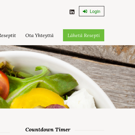
Login
eseptit
Ota Yhteyttä
Lähetä Resepti
Countdown Timer