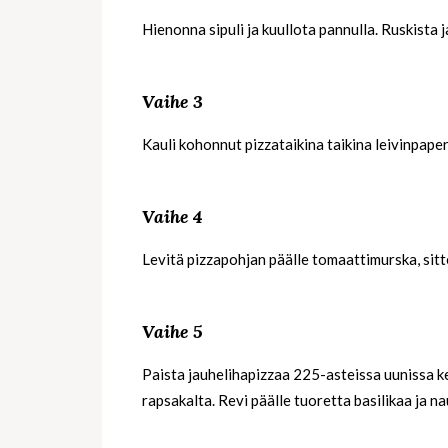
Hienonna sipuli ja kuullota pannulla. Ruskista j
Vaihe 3
Kauli kohonnut pizzataikina taikina leivinpaper
Vaihe 4
Levitä pizzapohjan päälle tomaattimurska, sitte
Vaihe 5
Paista jauhelihapizzaa 225-asteissa uunissa ke
rapsakalta. Revi päälle tuoretta basilikaa ja nau