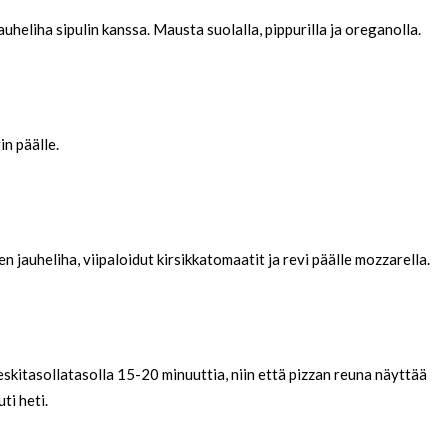
auheliha sipulin kanssa. Mausta suolalla, pippurilla ja oreganolla.
in päälle.
n jauheliha, viipaloidut kirsikkatomaatit ja revi päälle mozzarella.
skitasollatasolla 15-20 minuuttia, niin että pizzan reuna näyttää
ti heti.