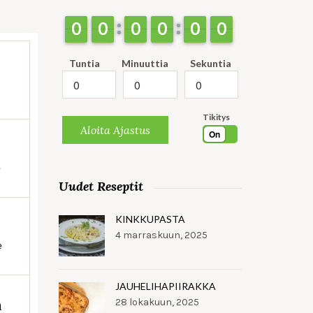
9
9
0
0
9
9
0
0
9
9
0
0
9
9
0
0
9
9
0
0
9
9
0
0
Tuntia
Minuuttia
Sekuntia
Tikitys
Aloita Ajastus
On
e
Uudet Reseptit
KINKKUPASTA
4 marraskuun, 2025
e
JAUHELIHAPIIRAKKA
n
28 lokakuun, 2025