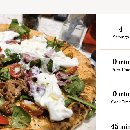
4
Servings
0
min
Prep Tim
0
min
Cook Tim
45
mi