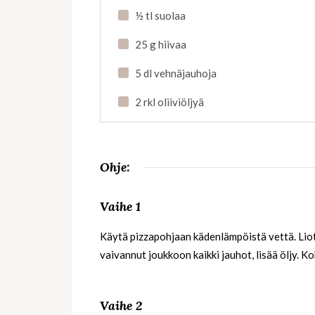
½ tl suolaa
25 g hiivaa
5 dl vehnäjauhoja
2 rkl oliiviöljyä
Ohje:
Vaihe 1
Käytä pizzapohjaan kädenlämpöistä vettä. Liot
vaivannut joukkoon kaikki jauhot, lisää öljy. Ko
Vaihe 2