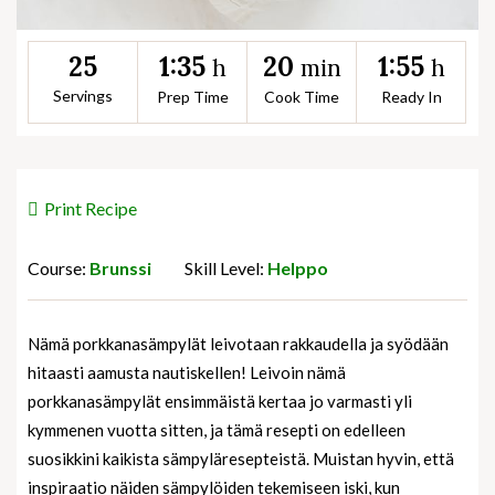
1:35
20
1:55
25
h
min
h
Servings
Prep Time
Cook Time
Ready In
Print Recipe
Course:
Brunssi
Skill Level:
Helppo
Nämä porkkanasämpylät leivotaan rakkaudella ja syödään
hitaasti aamusta nautiskellen! Leivoin nämä
porkkanasämpylät ensimmäistä kertaa jo varmasti yli
kymmenen vuotta sitten, ja tämä resepti on edelleen
suosikkini kaikista sämpyläresepteistä. Muistan hyvin, että
inspiraatio näiden sämpylöiden tekemiseen iski, kun