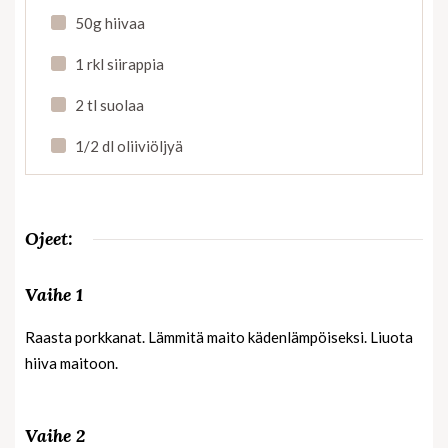
50g hiivaa
1 rkl siirappia
2 tl suolaa
1/2 dl oliiviöljyä
Ojeet:
Vaihe 1
Raasta porkkanat. Lämmitä maito kädenlämpöiseksi. Liuota
hiiva maitoon.
Vaihe 2