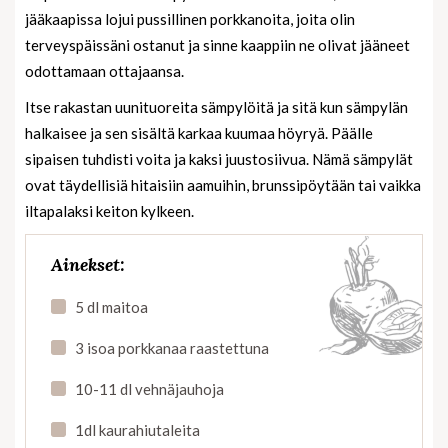
jääkaapissa lojui pussillinen porkkanoita, joita olin
terveyspäissäni ostanut ja sinne kaappiin ne olivat jääneet
odottamaan ottajaansa.
Itse rakastan uunituoreita sämpylöitä ja sitä kun sämpylän
halkaisee ja sen sisältä karkaa kuumaa höyryä. Päälle
sipaisen tuhdisti voita ja kaksi juustosiivua. Nämä sämpylät
ovat täydellisiä hitaisiin aamuihin, brunssipöytään tai vaikka
iltapalaksi keiton kylkeen.
Ainekset:
5 dl maitoa
3 isoa porkkanaa raastettuna
10-11 dl vehnäjauhoja
1dl kaurahiutaleita