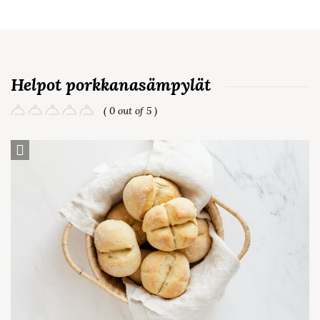
Helpot porkkanasämpylät
( 0 out of 5 )
Save Recipe