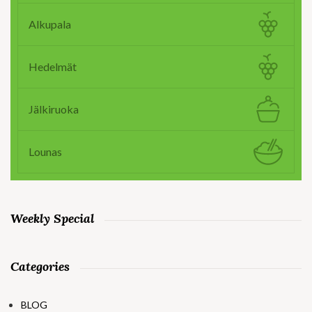
Alkupala
Hedelmät
Jälkiruoka
Lounas
Weekly Special
Categories
BLOG