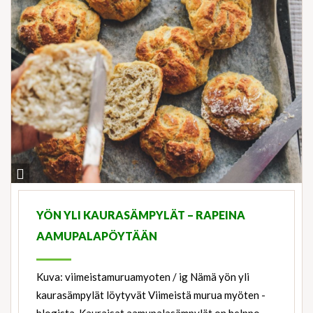
View
Ingredients
YÖN YLI KAURASÄMPYLÄT – RAPEINA
AAMUPALAPÖYTÄÄN
Kuva: viimeistamuruamyoten / ig Nämä yön yli
kaurasämpylät löytyvät Viimeistä murua myöten -