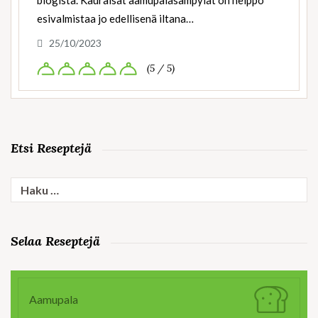
blogista. Kauraisat aamupalasämpylät on helppo
esivalmistaa jo edellisenä iltana…
25/10/2023
(5 / 5)
Etsi Reseptejä
Haku:
Selaa Reseptejä
Aamupala