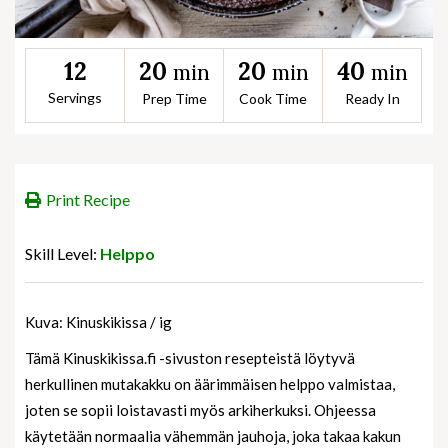
20
20
40
12
min
min
min
Servings
Prep Time
Cook Time
Ready In
Print Recipe
Skill Level:
Helppo
Kuva: Kinuskikissa / ig
Tämä Kinuskikissa.fi -sivuston resepteistä löytyvä
herkullinen mutakakku on äärimmäisen helppo valmistaa,
joten se sopii loistavasti myös arkiherkuksi. Ohjeessa
käytetään normaalia vähemmän jauhoja, joka takaa kakun