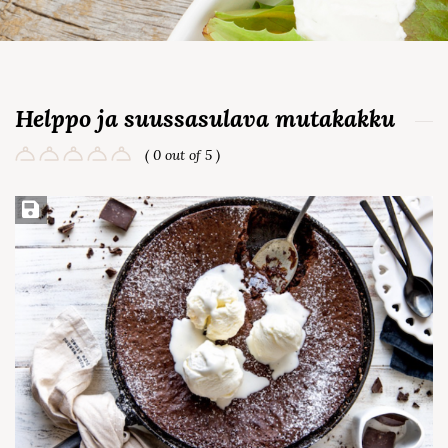
Helppo ja suussasulava mutakakku
( 0 out of 5 )
Save Recipe