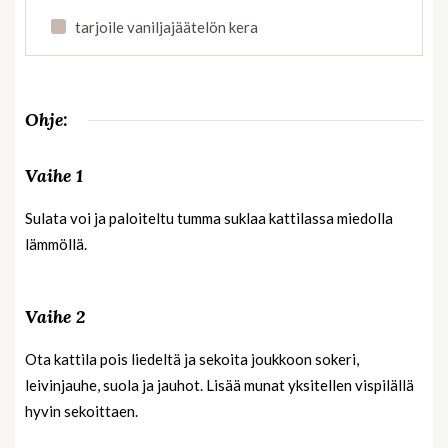
tarjoile vaniljajäätelön kera
Ohje:
Vaihe 1
Sulata voi ja paloiteltu tumma suklaa kattilassa miedolla
lämmöllä.
Vaihe 2
Ota kattila pois liedeltä ja sekoita joukkoon sokeri,
leivinjauhe, suola ja jauhot. Lisää munat yksitellen vispilällä
hyvin sekoittaen.