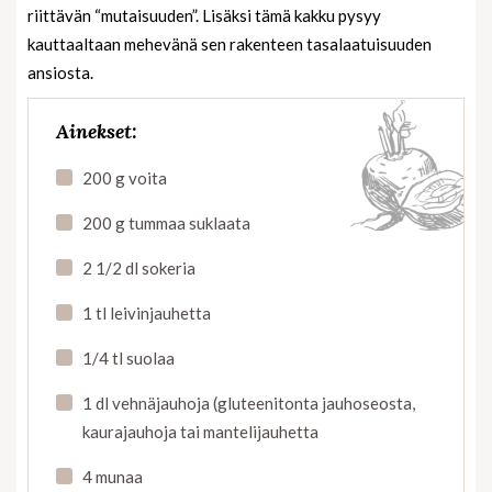
riittävän “mutaisuuden”. Lisäksi tämä kakku pysyy
kauttaaltaan mehevänä sen rakenteen tasalaatuisuuden
ansiosta.
Ainekset:
200 g voita
200 g tummaa suklaata
2 1/2 dl sokeria
1 tl leivinjauhetta
1/4 tl suolaa
1 dl vehnäjauhoja (gluteenitonta jauhoseosta,
kaurajauhoja tai mantelijauhetta
4 munaa