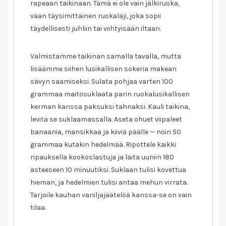
rapeaan taikinaan. Tämä ei ole vain jälkiruoka,
vaan täysimittainen ruokalaji, joka sopii
täydellisesti juhliin tai viihtyisään iltaan.
Valmistamme taikinan samalla tavalla, mutta
lisäämme siihen lusikallisen sokeria makean
sävyn saamiseksi. Sulata pohjaa varten 100
grammaa maitosuklaata parin ruokalusikallisen
kerman kanssa paksuksi tahnaksi. Kauli taikina,
levitä se suklaamassalla. Aseta ohuet viipaleet
banaania, mansikkaa ja kiiviä päälle — noin 50
grammaa kutakin hedelmää. Ripottele kaikki
ripauksella kookoslastuja ja laita uuniin 180
asteeseen 10 minuutiksi. Suklaan tulisi kovettua
hieman, ja hedelmien tulisi antaa mehun virrata.
Tarjoile kauhan vaniljajäätelöä kanssa-se on vain
tilaa.