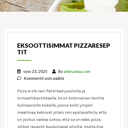
EKSOOTTISIMMAT PIZZARESEP
TIT
syys 23, 2025
By
arkiruokaa.com
artikkelissa
Kommentit pois päältä
Eksoottisimmat
Pizza ei ole vain flatbread juustolla ja
pizzareseptit
tomaattikastikkeella. Se on kokonainen kenttä
kulinaarisille kokeille, joissa kokit ympäri
maailmaa keksivät jotain niin epätavallista, että
on joskus vaikea uskoa, että se on edes pizza.
Jotkut reseptit kuulostavat vitsiltä, mutta itse