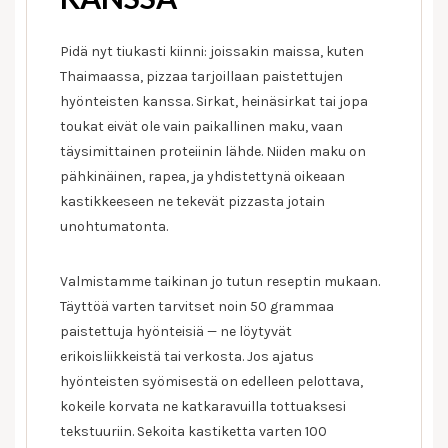
Pidä nyt tiukasti kiinni: joissakin maissa, kuten
Thaimaassa, pizzaa tarjoillaan paistettujen
hyönteisten kanssa. Sirkat, heinäsirkat tai jopa
toukat eivät ole vain paikallinen maku, vaan
täysimittainen proteiinin lähde. Niiden maku on
pähkinäinen, rapea, ja yhdistettynä oikeaan
kastikkeeseen ne tekevät pizzasta jotain
unohtumatonta.
Valmistamme taikinan jo tutun reseptin mukaan.
Täyttöä varten tarvitset noin 50 grammaa
paistettuja hyönteisiä — ne löytyvät
erikoisliikkeistä tai verkosta. Jos ajatus
hyönteisten syömisestä on edelleen pelottava,
kokeile korvata ne katkaravuilla tottuaksesi
tekstuuriin. Sekoita kastiketta varten 100