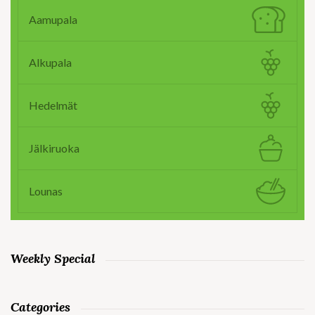
Aamupala
Alkupala
Hedelmät
Jälkiruoka
Lounas
Weekly Special
Categories