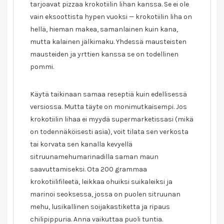
tarjoavat pizzaa krokotiilin lihan kanssa. Se ei ole
vain eksoottista hypen vuoksi — krokotiilin liha on
hellä, hieman makea, samanlainen kuin kana,
mutta kalainen jälkimaku. Yhdessä mausteisten
mausteiden ja yrttien kanssa se on todellinen
pommi.
Käytä taikinaan samaa reseptiä kuin edellisessä
versiossa. Mutta täyte on monimutkaisempi. Jos
krokotiilin lihaa ei myydä supermarketissasi (mikä
on todennäköisesti asia), voit tilata sen verkosta
tai korvata sen kanalla kevyellä
sitruunamehumarinadilla saman maun
saavuttamiseksi. Ota 200 grammaa
krokotiilifileetä, leikkaa ohuiksi suikaleiksi ja
marinoi seoksessa, jossa on puolen sitruunan
mehu, lusikallinen soijakastiketta ja ripaus
chilipippuria. Anna vaikuttaa puoli tuntia.