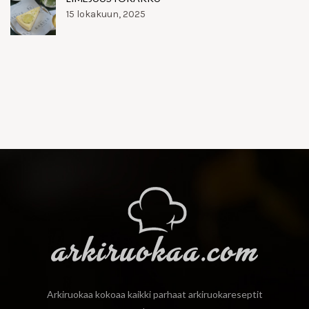
15 lokakuun, 2025
Arkiruokaa kokoaa kaikki parhaat arkiruokareseptit