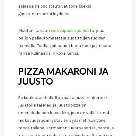
asiassa ne osoittautuvat todelliseksi
gastronomiseksi löydöksi.
Muuten, tänään
verovapaat casinot
tarjoaa
paljon peliautomaatteja suosittujen ruokien
teemalla. Täällä voit saada bonuksen ja ansaita
rahaa kulinaarisiin kokeiluihisi.
PIZZA MAKARONI JA
JUUSTO
Se kuulostaa hullulta, mutta pizza makaroni-
juustolla tai Mac-ja juustopizza on
amerikkalainen klassikko, joka on valloittanut
mukavuusruoan ystävien sydämet. Kuvittele:
rapea taikina, kermainen juustokastike, pasta ja
kultainen kuori sulatettua cheddaria. Se on kuin