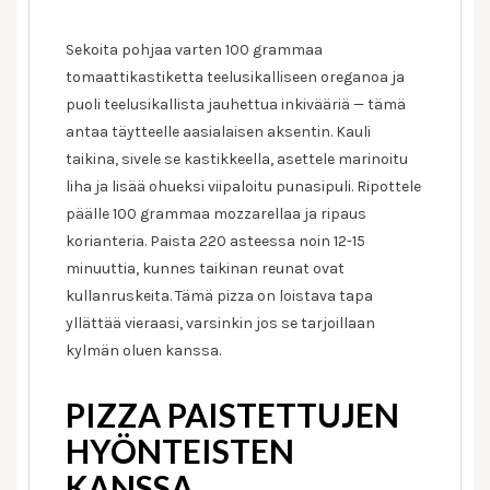
Sekoita pohjaa varten 100 grammaa
tomaattikastiketta teelusikalliseen oreganoa ja
puoli teelusikallista jauhettua inkivääriä — tämä
antaa täytteelle aasialaisen aksentin. Kauli
taikina, sivele se kastikkeella, asettele marinoitu
liha ja lisää ohueksi viipaloitu punasipuli. Ripottele
päälle 100 grammaa mozzarellaa ja ripaus
korianteria. Paista 220 asteessa noin 12-15
minuuttia, kunnes taikinan reunat ovat
kullanruskeita. Tämä pizza on loistava tapa
yllättää vieraasi, varsinkin jos se tarjoillaan
kylmän oluen kanssa.
PIZZA PAISTETTUJEN
HYÖNTEISTEN
KANSSA