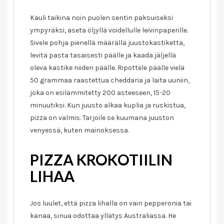
Kauli taikina noin puolen sentin paksuiseksi
ympyräksi, aseta öljyllä voidellulle leivinpaperille.
Sivele pohja pienellä määrällä juustokastiketta,
levitä pasta tasaisesti päälle ja kaada jäljellä
oleva kastike niiden päälle. Ripottele päälle vielä
50 grammaa raastettua cheddaria ja laita uuniin,
joka on esilämmitetty 200 asteeseen, 15-20
minuutiksi. Kun juusto alkaa kuplia ja ruskistua,
pizza on valmis. Tarjoile se kuumana juuston
venyessä, kuten mainoksessa.
PIZZA KROKOTIILIN
LIHAA
Jos luulet, että pizza lihalla on vain pepperonia tai
kanaa, sinua odottaa yllätys Australiassa. He