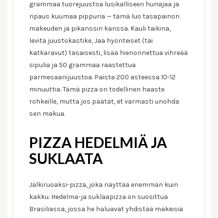
grammaa tuorejuustoa lusikalliseen hunajaa ja
ripaus kuumaa pippuria — tämä luo tasapainon
makeuden ja pikanssin kanssa. Kauli taikina,
levitä juustokastike, Jaa hyönteiset (tai
katkaravut) tasaisesti, lisää hienonnettua vihreää
sipulia ja 50 grammaa raastettua
parmesaanijuustoa. Paista 200 asteessa 10-12
minuuttia. Tämä pizza on todellinen haaste
rohkeille, mutta jos päätät, et varmasti unohda
sen makua.
PIZZA HEDELMIÄ JA
SUKLAATA
Jälkiruoaksi-pizza, joka näyttää enemmän kuin
kakku. Hedelmä-ja suklaapizza on suosittua
Brasiliassa, jossa he haluavat yhdistää makeisia