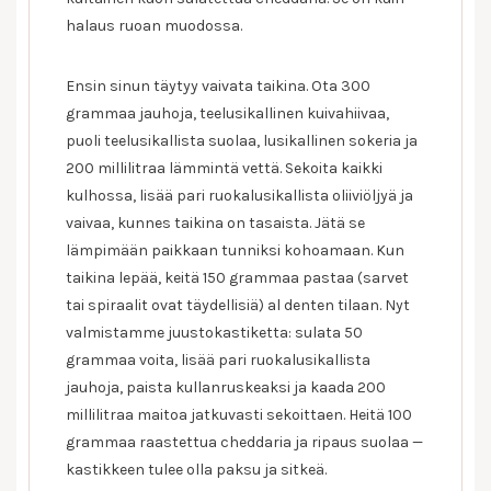
halaus ruoan muodossa.
Ensin sinun täytyy vaivata taikina. Ota 300
grammaa jauhoja, teelusikallinen kuivahiivaa,
puoli teelusikallista suolaa, lusikallinen sokeria ja
200 millilitraa lämmintä vettä. Sekoita kaikki
kulhossa, lisää pari ruokalusikallista oliiviöljyä ja
vaivaa, kunnes taikina on tasaista. Jätä se
lämpimään paikkaan tunniksi kohoamaan. Kun
taikina lepää, keitä 150 grammaa pastaa (sarvet
tai spiraalit ovat täydellisiä) al denten tilaan. Nyt
valmistamme juustokastiketta: sulata 50
grammaa voita, lisää pari ruokalusikallista
jauhoja, paista kullanruskeaksi ja kaada 200
millilitraa maitoa jatkuvasti sekoittaen. Heitä 100
grammaa raastettua cheddaria ja ripaus suolaa —
kastikkeen tulee olla paksu ja sitkeä.