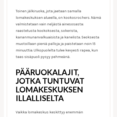
Toinen jälkiruoka, jota jaetaan samalla
lomakeskuksen alueella, on kookosrochers. Nämä
valmistetaan vain neljästä ainesosasta:
raastetusta kookoksesta, sokerista,
kananmunanvalkuaisista ja kanelista. Seoksesta
muotoillaan pieniä palloja ja paistetaan noin 15
minuuttia. Ulkopuolelta tulee kevyesti rapea, kun
taas sisäpuoli pysyy pehmeänä.
PÄÄRUOKALAJIT,
JOTKA TUNTUVAT
LOMAKESKUKSEN
ILLALLISELTA
Vaikka lomakeskus keskittyy enemmän