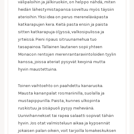
välipaloihin ja jälkiruokiin, on helppo nähdä, miten
heidän lähestymistapansa soveltuu myös täysiin
aterioihin. Yksi idea on perus mereneläväpasta
katkarapujen kera. Keitä pasta ensin ja paista
sitten katkarapuja öljyssä, valkosipulissa ja
yrteissä. Pieni ripaus sitruunamehua tuo
tasapainoa. Tällainen lautanen sopii yhteen
Monacon rentojen merenrantaravintoloiden tyylin
kanssa, joissa ateriat pysyvät kevyinä mutta
hyvin maustettuina.
Toinen vaihtoehto on paahdettu kanaruoka.
Mausta kananpalat rosmariinilla, suolalla ja
mustapippurilla. Paista, kunnes ulkopinta
ruskistuu ja sisäpuoli pysyy mehevänä.
Uunivihannekset tai rapea salaatti sopivat tähän
hyvin. Jos otat valmisteluun aikaa ja kypsennät
jokaisen palan oikein, voit tarjoilla lomakeskuksen