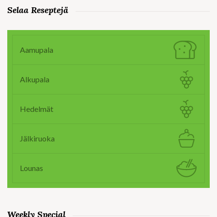
Selaa Reseptejä
Aamupala
Alkupala
Hedelmät
Jälkiruoka
Lounas
Weekly Special