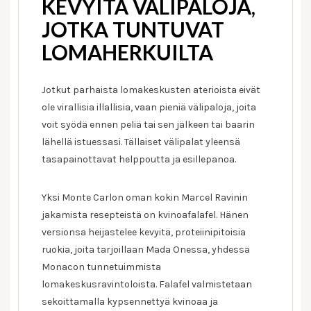
KEVYITÄ VÄLIPALOJA,
JOTKA TUNTUVAT
LOMAHERKUILTA
Jotkut parhaista lomakeskusten aterioista eivät
ole virallisia illallisia, vaan pieniä välipaloja, joita
voit syödä ennen peliä tai sen jälkeen tai baarin
lähellä istuessasi. Tällaiset välipalat yleensä
tasapainottavat helppoutta ja esillepanoa.
Yksi Monte Carlon oman kokin Marcel Ravinin
jakamista resepteistä on kvinoafalafel. Hänen
versionsa heijastelee kevyitä, proteiinipitoisia
ruokia, joita tarjoillaan Mada Onessa, yhdessä
Monacon tunnetuimmista
lomakeskusravintoloista. Falafel valmistetaan
sekoittamalla kypsennettyä kvinoaa ja