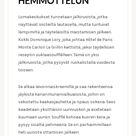
HEMMOTTELUN
Lomakeskukset tunnetaan jälkiruoista, jotka
näyttävät siisteiltä lautasella, mutta tuntuvat
lämpimiltä ja täyteläisiltä maistamisen jälkeen.
Kokki Dominique Lory, joka johtaa Hôtel de Paris
Monte Carlon Le Grillin keittiötä, jakoi täydellisen
reseptin suklaasoufflélleen. Tämä on yksi
jälkiruoista, jotka pysyvät ruokalistalla vuodesta
toiseen.
Se alkaa leivonnaiskreemillä ja saa rakenteensa
jäykistä kananmunanvalkuaisista, joihin on
sekoitettu kaakaojauhetta ja ripaus sokeria. Seos
kaadetaan yksittäisiin uunivuokiin ja asetetaan
kuumaan uuniin. Soufflé kohoaa kuoren kera ja
pysyy sisältä pehmeänä. Se on parhaimmillaan
heti uunista ottamisen jälkeen.