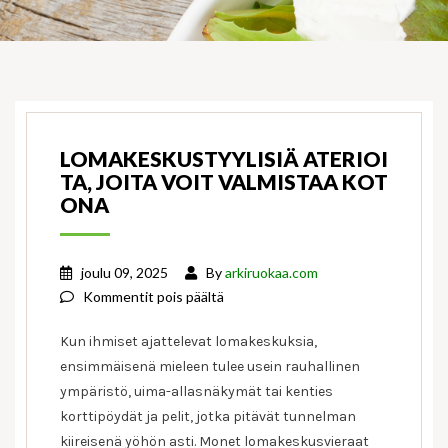
LOMAKESKUSTYYLISIÄ ATERIOI
TA, JOITA VOIT VALMISTAA KOT
ONA
joulu 09, 2025
By
arkiruokaa.com
artikkelissa
Kommentit pois päältä
Lomakeskustyylisiä
Kun ihmiset ajattelevat lomakeskuksia,
aterioita,
ensimmäisenä mieleen tulee usein rauhallinen
joita
ympäristö, uima-allasnäkymät tai kenties
voit
valmistaa
korttipöydät ja pelit, jotka pitävät tunnelman
kotona
kiireisenä yöhön asti. Monet lomakeskusvieraat