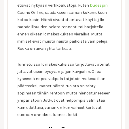
etsivät nykyään verkkoalustoja, kuten
Dudespin
Casino Online, saadakseen saman kokemuksen
kotoa käsin. Nämä sivustot antavat käyttäjille
mahdollisuuden pelata rennosti tai harjoitella
ennen oikean lomakeskuksen vierailua. Mutta
ihmiset eivät muista näistä paikoista vain pelejä.
Ruoka on aivan yhtä tärkeää.
Tunnetuissa lomakeskuksissa tarjottavat ateriat
jättävät usein pysyvän jäljen kävijöihin. Olipa
kyseessä nopea välipala tai jotain makeaa illan
päätteeksi, monet näistä ruoista on tehty
sopimaan tähän rentoon mutta hienostuneeseen
ympäristöön. Jotkut ovat helpompia valmistaa
kuin odottaisi, varsinkin kun vaiheet kertovat
suoraan annokset luoneet kokit.