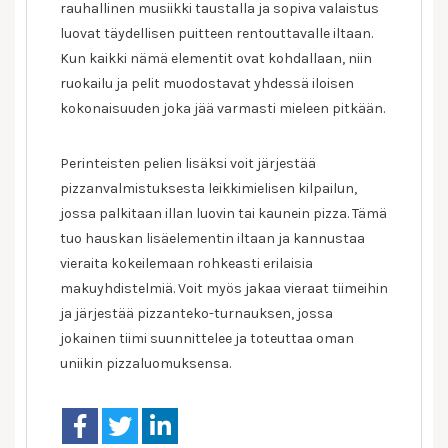
rauhallinen musiikki taustalla ja sopiva valaistus
luovat täydellisen puitteen rentouttavalle iltaan.
Kun kaikki nämä elementit ovat kohdallaan, niin
ruokailu ja pelit muodostavat yhdessä iloisen
kokonaisuuden joka jää varmasti mieleen pitkään.
Perinteisten pelien lisäksi voit järjestää
pizzanvalmistuksesta leikkimielisen kilpailun,
jossa palkitaan illan luovin tai kaunein pizza. Tämä
tuo hauskan lisäelementin iltaan ja kannustaa
vieraita kokeilemaan rohkeasti erilaisia
makuyhdistelmiä. Voit myös jakaa vieraat tiimeihin
ja järjestää pizzanteko-turnauksen, jossa
jokainen tiimi suunnittelee ja toteuttaa oman
uniikin pizzaluomuksensa.