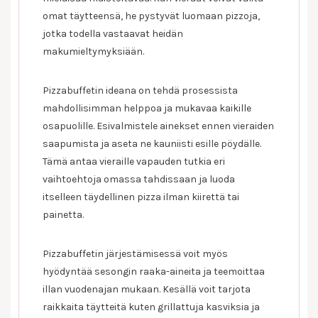
omat täytteensä, he pystyvät luomaan pizzoja,
jotka todella vastaavat heidän
makumieltymyksiään.
Pizzabuffetin ideana on tehdä prosessista
mahdollisimman helppoa ja mukavaa kaikille
osapuolille. Esivalmistele ainekset ennen vieraiden
saapumista ja aseta ne kauniisti esille pöydälle.
Tämä antaa vieraille vapauden tutkia eri
vaihtoehtoja omassa tahdissaan ja luoda
itselleen täydellinen pizza ilman kiirettä tai
painetta.
Pizzabuffetin järjestämisessä voit myös
hyödyntää sesongin raaka-aineita ja teemoittaa
illan vuodenajan mukaan. Kesällä voit tarjota
raikkaita täytteitä kuten grillattuja kasviksia ja