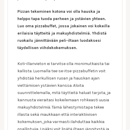
Luova
Pizzan tekeminen kotona voi olla hauska ja
pizzabuffet
helppo tapa tuoda perheen ja ystävien yhteen.
ja
Luo oma pizzabuffet, jossa jokainen voi kokeilla
iloinen
pelihetki
erilaisia täytteitä ja makuyhdistelmiä. Yhdistä
ruokailu jännittävään peli-iltaan luodaksesi
täydellisen viihdekokemuksen.
Koti-illanvieton ei tarvitse olla monimutkaista tai
kallista. Luomalla tee-se-itse-pizzabuffetin voit
yhdistää herkullisen ruoan ja hauskan ajan
viettämisen ystävien kanssa. Aloita
suunnittelemalla, mitä täytteitä haluat tarjota, ja
kannusta vieraitasi kokeilemaan rohkeasti uusia
makuyhdistelmiä. Tämä lähestymistapa tekee
illasta sekä maukkaan että interaktiivisen
kokemuksen, joka varmasti ilahduttaa kaikkia
osallistujia. Lisäksi voit lisätä iltaan jännitystä ja