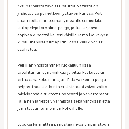
Yksi parhaista tavoista nauttia pizzasta on
yhdistää se pelihetkeen ystävien kanssa. Voit
suunnitella illan teeman ympärille esimerkiksi
lautapelejä tai online-pelejä, jotka tarjoavat
sopivaa viihdettä kaikenikäisille. Tämä luo kevyen
kilpailuhenkisen ilmapiirin, jossa kaikki voivat
osallistua.
Peli-illan yhdistäminen ruokailuun lisää
tapahtuman dynamiikkaa ja pitää keskustelun
virtaavana koko illan ajan. Pidä valikoima pelejä
helposti saatavilla niin että vieraasi voivat valita
mieleisensä aktiviteetit nopeasti ja vaivattomasti.
Tällainen järjestely varmistaa sekä viihtyisän että
jännittävän tunnelman koko illalle.
Lopuksi kannattaa panostaa myös ympäristöön: