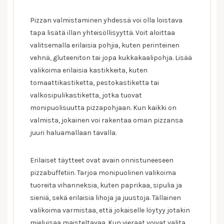
Pizzan valmistaminen yhdessä voi olla loistava
tapa lisätä illan yhteisöllisyyttä. Voit aloittaa
valitsemalla erilaisia pohjia, kuten perinteinen
vehnä, gluteeniton tai jopa kukkakaalipohja. Lisää
valikoima erilaisia kastikkeita, kuten
tomaattikastiketta, pestokastiketta tai
valkosipulikastiketta, jotka tuovat
monipuolisuutta pizzapohjaan. Kun kaikki on
valmista, jokainen voi rakentaa oman pizzansa
juuri haluamallaan tavalla.
Erilaiset täytteet ovat avain onnistuneeseen
pizzabuffetiin. Tarjoa monipuolinen valikoima
tuoreita vihanneksia, kuten paprikaa, sipulia ja
sieniä, sekä erilaisia lihoja ja juustoja. Tällainen
valikoima varmistaa, että jokaiselle löytyy jotakin
mieluisaa maisteltavaa. Kun vieraat voivat valita