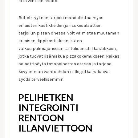
että viihteen osalta.
Buffet-tyylinen tarjoilu mahdollistaa myös
erilaisten kastikkeiden ja lisukesalaattien
tarjoilun pizzan ohessa. Voit valmistaa muutaman
erilaisen dippikastikkeen, kuten
valkosipulimajoneesin tai tulisen chilikastikkeen,
jotka tuovat lisämakua pizzakokemukseen. Raikas
salaattipöytä tasapainottaa ateriaa ja tarjoaa
kevyemmän vaihtoehdon niille, jotka haluavat
syödä terveellisemmin.
PELIHETKEN
INTEGROINTI
RENTOON
ILLANVIETTOON