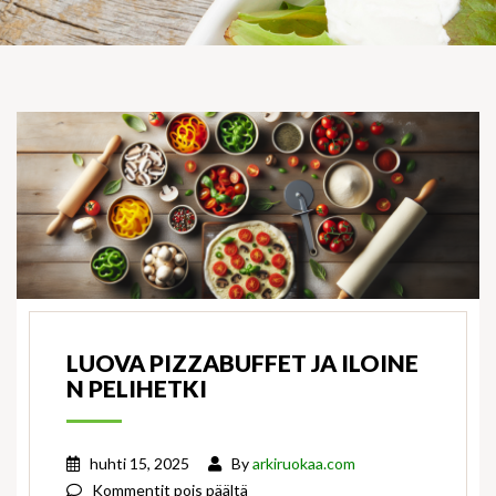
LUOVA PIZZABUFFET JA ILOINE
N PELIHETKI
huhti 15, 2025
By
arkiruokaa.com
artikkelissa
Kommentit pois päältä