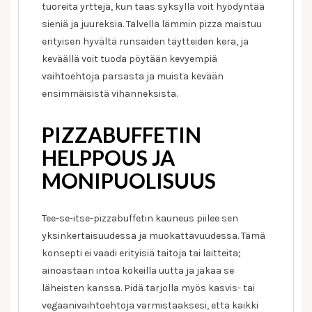
tuoreita yrttejä, kun taas syksyllä voit hyödyntää
sieniä ja juureksia. Talvella lämmin pizza maistuu
erityisen hyvältä runsaiden täytteiden kera, ja
keväällä voit tuoda pöytään kevyempiä
vaihtoehtoja parsasta ja muista kevään
ensimmäisistä vihanneksista.
PIZZABUFFETIN
HELPPOUS JA
MONIPUOLISUUS
Tee-se-itse-pizzabuffetin kauneus piilee sen
yksinkertaisuudessa ja muokattavuudessa. Tämä
konsepti ei vaadi erityisiä taitoja tai laitteita;
ainoastaan intoa kokeilla uutta ja jakaa se
läheisten kanssa. Pidä tarjolla myös kasvis- tai
vegaanivaihtoehtoja varmistaaksesi, että kaikki