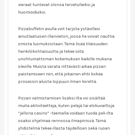
vieraat tuntevat olonsa tervetulleiksi ja
huomioiduiksi.
Pizzabuffetin avulla voit tarjota ystävillesi
ainutlaatuisen illanvieton, jossa he voivat nauttia
omista luomuksistaan. Tämä lisää tilaisuuden
henkilökohtaisuutta ja tekee siitä
unohtumattoman kokemuksen kaikille mukana
oleville. Muista varata riittävästi aikaa pizzan
paistamiseen niin, että jokainen ehtii kokea
prosessin alusta loppuun ilman kiirettä.
Pizzan valmistamisen lisäksi ilta voi sisältää
muita aktiviteetteja, kuten pelejä tai elokuvailtoja.
“jellona casino” -teemalla voidaan tuoda peli-ilta
osaksi ohjelmaa rennossa ilmapiirissä. Tämä
yhdistelmä tekee illasta täydellisen sekä ruoan