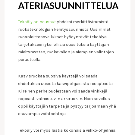
ATERIASUUNNITTELUA
Tekoäly on noussut
yhdeksi merkittävimmistä
ruokateknologian kehityssuunnista. Uusimmat
ruoanlaittosovellukset hyödyntävät tekoälyä
tarjotakseen yksilöllisiä suosituksia käyttäjän
mieltymysten, ruokavalion ja aiempien valintojen
perusteella.
Kasvisruokaa suosiva käyttäjä voi saada
ehdotuksia uusista kasvipohjaisista resepteistä.
Kiireinen perhe puolestaan voi saada vinkkejä
nopeasti valmistuviin arkiruokiin. Näin sovellus
oppii käyttäjän tarpeita ja pystyy tarjoamaan yhä
osuvampia vaihtoehtoja.
Tekoäly voi myös laatia kokonaisia viikko-ohjelmia.