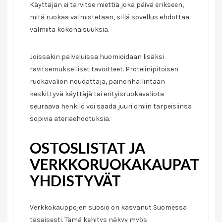
Käyttäjän ei tarvitse miettiä joka päivä erikseen,
mitä ruokaa valmistetaan, sillä sovellus ehdottaa
valmiita kokonaisuuksia.
Joissakin palveluissa huomioidaan lisäksi
ravitsemukselliset tavoitteet. Proteiinipitoisen
ruokavalion noudattaja, painonhallintaan
keskittyvä käyttäjä tai erityisruokavaliota
seuraava henkilö voi saada juuri omiin tarpeisiinsa
sopivia ateriaehdotuksia.
OSTOSLISTAT JA
VERKKORUOKAKAUPAT
YHDISTYVÄT
Verkkokauppojen suosio on kasvanut Suomessa
tasaisesti. Tämä kehitys näkyy myös