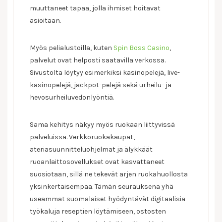
tärkeä
muuttaneet tapaa, jolla ihmiset hoitavat
osa
asioitaan.
suomalaisia
koteja
Myös pelialustoilla, kuten
Spin Boss Casino
,
palvelut ovat helposti saatavilla verkossa.
Sivustolta löytyy esimerkiksi kasinopelejä, live-
kasinopelejä, jackpot-pelejä sekä urheilu- ja
hevosurheiluvedonlyöntiä.
Sama kehitys näkyy myös ruokaan liittyvissä
palveluissa. Verkkoruokakaupat,
ateriasuunnitteluohjelmat ja älykkäät
ruoanlaittosovellukset ovat kasvattaneet
suosiotaan, sillä ne tekevät arjen ruokahuollosta
yksinkertaisempaa. Tämän seurauksena yhä
useammat suomalaiset hyödyntävät digitaalisia
työkaluja reseptien löytämiseen, ostosten