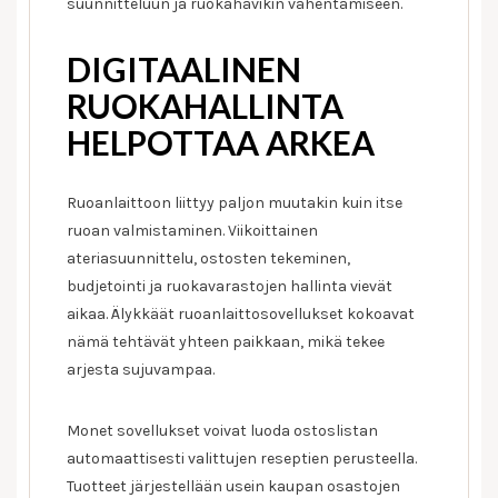
suunnitteluun ja ruokahävikin vähentämiseen.
DIGITAALINEN
RUOKAHALLINTA
HELPOTTAA ARKEA
Ruoanlaittoon liittyy paljon muutakin kuin itse
ruoan valmistaminen. Viikoittainen
ateriasuunnittelu, ostosten tekeminen,
budjetointi ja ruokavarastojen hallinta vievät
aikaa. Älykkäät ruoanlaittosovellukset kokoavat
nämä tehtävät yhteen paikkaan, mikä tekee
arjesta sujuvampaa.
Monet sovellukset voivat luoda ostoslistan
automaattisesti valittujen reseptien perusteella.
Tuotteet järjestellään usein kaupan osastojen