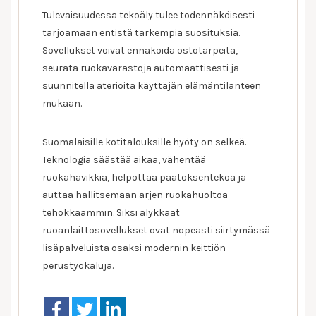
Tulevaisuudessa tekoäly tulee todennäköisesti
tarjoamaan entistä tarkempia suosituksia.
Sovellukset voivat ennakoida ostotarpeita,
seurata ruokavarastoja automaattisesti ja
suunnitella aterioita käyttäjän elämäntilanteen
mukaan.
Suomalaisille kotitalouksille hyöty on selkeä.
Teknologia säästää aikaa, vähentää
ruokahävikkiä, helpottaa päätöksentekoa ja
auttaa hallitsemaan arjen ruokahuoltoa
tehokkaammin. Siksi älykkäät
ruoanlaittosovellukset ovat nopeasti siirtymässä
lisäpalveluista osaksi modernin keittiön
perustyökaluja.