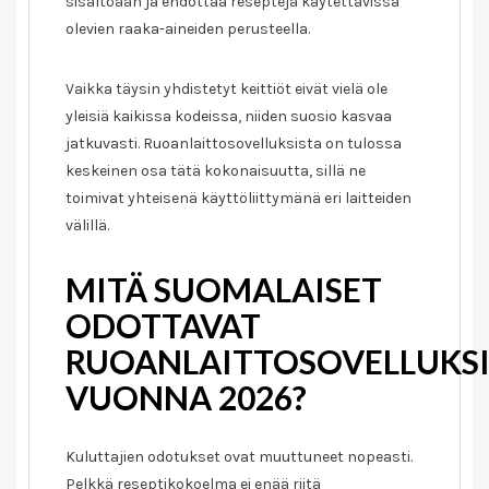
sisältöään ja ehdottaa reseptejä käytettävissä
olevien raaka-aineiden perusteella.
Vaikka täysin yhdistetyt keittiöt eivät vielä ole
yleisiä kaikissa kodeissa, niiden suosio kasvaa
jatkuvasti. Ruoanlaittosovelluksista on tulossa
keskeinen osa tätä kokonaisuutta, sillä ne
toimivat yhteisenä käyttöliittymänä eri laitteiden
välillä.
MITÄ SUOMALAISET
ODOTTAVAT
RUOANLAITTOSOVELLUKSI
VUONNA 2026?
Kuluttajien odotukset ovat muuttuneet nopeasti.
Pelkkä reseptikokoelma ei enää riitä