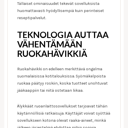
Tällaiset ominaisuudet tekevät sovelluksista
huomattavasti hyödyllisempiä kuin perinteiset
reseptipalvelut.
TEKNOLOGIA AUTTAA
VÄHENTÄMÄÄN
RUOKAHÄVIKKIÄ
Ruokahävikki on edelleen merkittävä ongelma
suomalaisissa kotitalouksissa. Syömäkelpoista
ruokaa päätyy roskiin, koska tuotteet unohtuvat
jääkaappiin tai niitä ostetaan liikaa.
Älykkäät ruoanlaittosovellukset tarjoavat tähän
käytännöllisiä ratkaisuja. Käyttäjät voivat syöttää
sovellukseen kotona olevat raaka-aineet, minkä
jälkeen järjestelmä ehdottaa niihin sopivia