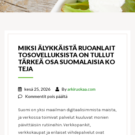
MIKSI ÄLYKKÄISTÄ RUOANLAIT
TOSOVELLUKSISTA ON TULLUT
TÄRKEÄ OSA SUOMALAISIA KO
TEJA
kesä 25, 2026
By
arkiruokaa.com
artikkelissa
Kommentit pois päältä
Miksi
Suomi on yksi maailman digitaalisimmista maista,
älykkäistä
ja verkossa toimivat palvelut kuuluvat monien
ruoanlaittosovelluksista
päivittäisiin rutiineihin. Verkkopankit,
on
tullut
verkkokaupat ja erilaiset viihdepalvelut ovat