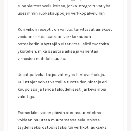
ruoanlaittosovelluksissa, jotka integroituvat yhä
useammin ruokakauppojen verkkopalveluihin.
Kun viikon reseptit on valittu, tarvittavat ainekset
voidaan siirtää suoraan verkkokaupan
ostoskoriin. Käyttäjän ei tarvitse lisätä tuotteita
yksitellen, mikä säästää aikaa ja vähentää
virheiden mahdollisuutta.
Useat palvelut tarjoavat myös hintavertailuja.
Kuluttajat voivat vertailla tuotteiden hintoja eri
kaupoissa ja tehdä taloudellisesti järkevämpiä
valintoja.
Esimerkiksi viiden päivän ateriasuunnitelma
voidaan muuttaa muutamassa sekunnissa
täydelliseksi ostoslistaksi tai verkkotilaukseksi.