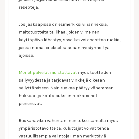
reseptejä.
Jos jääkaapissa on esimerkiksi vihanneksia,
maitotuotteita tai lihaa, joiden viimeinen
käyttöpäivä lähestyy, sovellus voi ehdottaa ruokia,
joissa nämä ainekset saadaan hyödynnettyä
ajoissa.
Monet palvelut muistuttavat
myös tuotteiden
säilyvyydestä ja tarjoavat vinkkejä oikeaan
säilyttämiseen. Näin ruokaa päätyy vähemmän
hukkaan ja kotitalouksien ruokamenot
pienenevät.
Ruokahävikin vähentäminen tukee samalla myös
ympäristötavoitteita. Kuluttajat voivat tehdä
vastuullisempia valintoja ilman merkittäviä