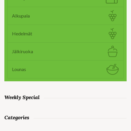
Alkupala
Hedelmät
Jälkiruoka
Lounas
Weekly Special
Categories