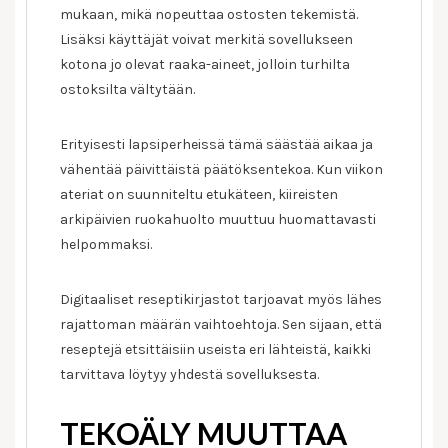
mukaan, mikä nopeuttaa ostosten tekemistä.
Lisäksi käyttäjät voivat merkitä sovellukseen
kotona jo olevat raaka-aineet, jolloin turhilta
ostoksilta vältytään.
Erityisesti lapsiperheissä tämä säästää aikaa ja
vähentää päivittäistä päätöksentekoa. Kun viikon
ateriat on suunniteltu etukäteen, kiireisten
arkipäivien ruokahuolto muuttuu huomattavasti
helpommaksi.
Digitaaliset reseptikirjastot tarjoavat myös lähes
rajattoman määrän vaihtoehtoja. Sen sijaan, että
reseptejä etsittäisiin useista eri lähteistä, kaikki
tarvittava löytyy yhdestä sovelluksesta.
TEKOÄLY MUUTTAA