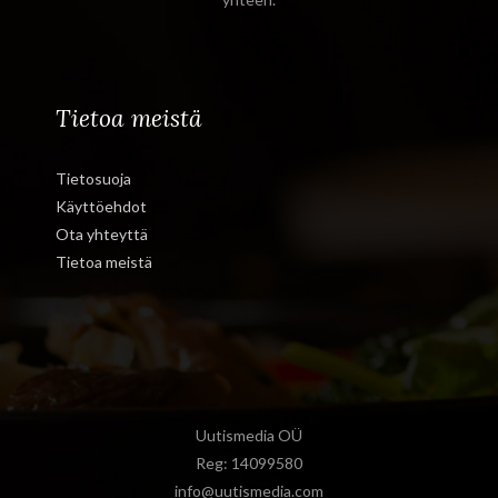
Tietoa meistä
Tietosuoja
Käyttöehdot
Ota yhteyttä
Tietoa meistä
Uutismedia OÜ
Reg: 14099580
info@uutismedia.com