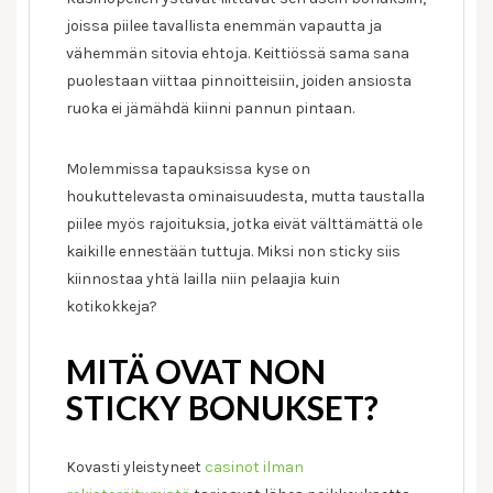
niin
joissa piilee tavallista enemmän vapautta ja
kasinoiden
vähemmän sitovia ehtoja. Keittiössä sama sana
kuin
puolestaan viittaa pinnoitteisiin, joiden ansiosta
kokkauksen
ruoka ei jämähdä kiinni pannun pintaan.
ystäville
Molemmissa tapauksissa kyse on
houkuttelevasta ominaisuudesta, mutta taustalla
piilee myös rajoituksia, jotka eivät välttämättä ole
kaikille ennestään tuttuja. Miksi non sticky siis
kiinnostaa yhtä lailla niin pelaajia kuin
kotikokkeja?
MITÄ OVAT NON
STICKY BONUKSET?
Kovasti yleistyneet
casinot ilman