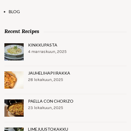
BLOG
Recent Recipes
KINKKUPASTA
4 marraskuun, 2025
JAUHELIHAPIIRAKKA
28 lokakuun, 2025
PAELLA CON CHORIZO
23 lokakuun, 2025
LIMEJUUSTOKAKKU