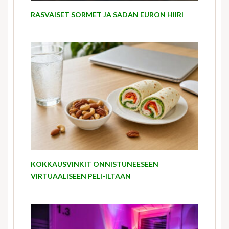
RASVAISET SORMET JA SADAN EURON HIIRI
KOKKAUSVINKIT ONNISTUNEESEEN
VIRTUAALISEEN PELI-ILTAAN