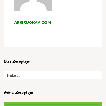
ARKIRUOKAA.COM
Etsi Reseptejä
Haku:
Selaa Reseptejä