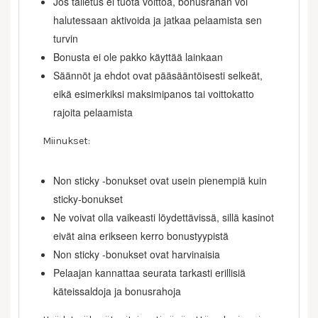
Jos talletus ei tuota voittoa, bonusrahan voi
halutessaan aktivoida ja jatkaa pelaamista sen
turvin
Bonusta ei ole pakko käyttää lainkaan
Säännöt ja ehdot ovat pääsääntöisesti selkeät,
eikä esimerkiksi maksimipanos tai voittokatto
rajoita pelaamista
Miinukset:
Non sticky -bonukset ovat usein pienempiä kuin
sticky-bonukset
Ne voivat olla vaikeasti löydettävissä, sillä kasinot
eivät aina erikseen kerro bonustyypistä
Non sticky -bonukset ovat harvinaisia
Pelaajan kannattaa seurata tarkasti erillisiä
käteissaldoja ja bonusrahoja