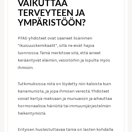
VAIKUTTAA
TERVEYTEEN JA
YMPÄRISTÖÖN?
PFAS-yhdisteet ovat saaneet lisänimen
”ikuisuuskemikaalit”, sillä ne eivät hajoa
luonnossa. Tämä merkitsee sitä, että aineet
kerääntyvät eläimiin, vesistöihin ja lopulta myös
ihmisiin.
Tutkimuksissa niitä on löydetty niin kaloista kuin
kanamunista, ja jopa ihmisen verestä. Yhdisteet
voivat kertyä maksaan ja munuaisiin ja aiheuttaa
hormonaalisia häiriöitä tai immuunijärjestelmän
heikentymistä.
Erityisen huolestuttavaa tämä on lasten kohdalla.