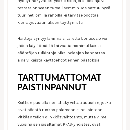
Hyödyt näkyvät erityisesti siinä, että pelaaja voi
testata onneaan turvallisemmin. Jos sattuu hyvä
tuuri heti omilla rahoilla, ei tarvitse odottaa
kierrätysvaatimuksen täyttymistä.
Haittoja syntyy lähinnä siitä, että bonusosio voi
jäädä käyttämättä tai vaatia monimutkaisia
sääntöjen tulkintoja. Siksi pelaajan kannattaa
aina vilkaista käyttöehdot ennen päätöksiä.
TARTTUMATTOMAT
PAISTINPANNUT
Keittiön puolella non sticky viittaa astioihin, jotka
eivät päästä ruokaa palamaan kiinni pintaan.
Pitkään teflon oli ykkösvaihtoehto, mutta viime
vuosina sen sisältämät PFAS-yhdisteet ovat