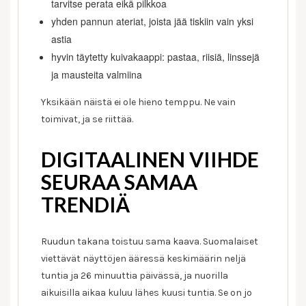
tarvitse perata eikä pilkkoa
yhden pannun ateriat, joista jää tiskiin vain yksi
astia
hyvin täytetty kuivakaappi: pastaa, riisiä, linssejä
ja mausteita valmiina
Yksikään näistä ei ole hieno temppu. Ne vain
toimivat, ja se riittää.
DIGITAALINEN VIIHDE
SEURAA SAMAA
TRENDIÄ
Ruudun takana toistuu sama kaava. Suomalaiset
viettävät näyttöjen ääressä keskimäärin neljä
tuntia ja 26 minuuttia päivässä, ja nuorilla
aikuisilla aikaa kuluu lähes kuusi tuntia. Se on jo