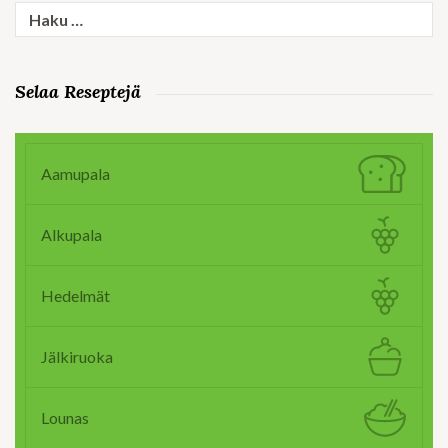
Haku:
Selaa Reseptejä
Aamupala
Alkupala
Hedelmät
Jälkiruoka
Lounas