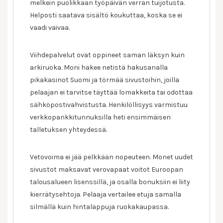
melkein puolikkaan työpäivän verran tuijotusta.
Helposti saatava sisältö koukuttaa, koska se ei
vaadi vaivaa.
Viihdepalvelut ovat oppineet saman läksyn kuin
arkiruoka. Moni hakee netistä hakusanalla
pikakasinot Suomi ja törmää sivustoihin, joilla
pelaajan ei tarvitse täyttää lomakkeita tai odottaa
sähköpostivahvistusta. Henkilöllisyys varmistuu
verkkopankkitunnuksilla heti ensimmäisen
talletuksen yhteydessä.
Vetovoima ei jää pelkkään nopeuteen. Monet uudet
sivustot maksavat verovapaat voitot Euroopan
talousalueen lisenssillä, ja osalla bonuksiin ei liity
kierrätysehtoja. Pelaaja vertailee etuja samalla
silmällä kuin hintalappuja ruokakaupassa.