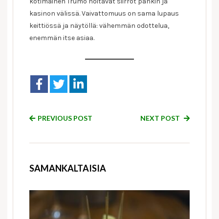
kotimainen Trumo hoitavat siirrot pankin ja
kasinon välissä. Vaivattomuus on sama lupaus
keittiössä ja näytöllä: vähemmän odottelua,
enemmän itse asiaa.
PREVIOUS POST
NEXT POST
SAMANKALTAISIA