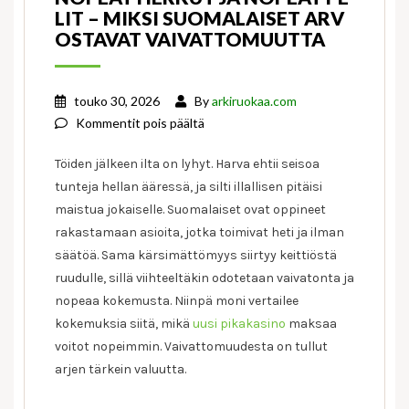
LIT – MIKSI SUOMALAISET ARV
OSTAVAT VAIVATTOMUUTTA
touko 30, 2026
By
arkiruokaa.com
artikkelissa
Kommentit pois päältä
Nopeat
Töiden jälkeen ilta on lyhyt. Harva ehtii seisoa
herkut
tunteja hellan ääressä, ja silti illallisen pitäisi
ja
maistua jokaiselle. Suomalaiset ovat oppineet
nopeat
pelit
rakastamaan asioita, jotka toimivat heti ja ilman
–
säätöä. Sama kärsimättömyys siirtyy keittiöstä
miksi
ruudulle, sillä viihteeltäkin odotetaan vaivatonta ja
suomalaiset
nopeaa kokemusta. Niinpä moni vertailee
arvostavat
kokemuksia siitä, mikä
uusi pikakasino
maksaa
vaivattomuutta
voitot nopeimmin. Vaivattomuudesta on tullut
arjen tärkein valuutta.