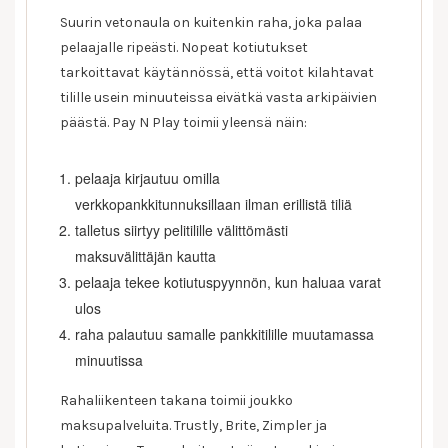
Suurin vetonaula on kuitenkin raha, joka palaa
pelaajalle ripeästi. Nopeat kotiutukset
tarkoittavat käytännössä, että voitot kilahtavat
tilille usein minuuteissa eivätkä vasta arkipäivien
päästä. Pay N Play toimii yleensä näin:
pelaaja kirjautuu omilla
verkkopankkitunnuksillaan ilman erillistä tiliä
talletus siirtyy pelitilille välittömästi
maksuvälittäjän kautta
pelaaja tekee kotiutuspyynnön, kun haluaa varat
ulos
raha palautuu samalle pankkitilille muutamassa
minuutissa
Rahaliikenteen takana toimii joukko
maksupalveluita. Trustly, Brite, Zimpler ja