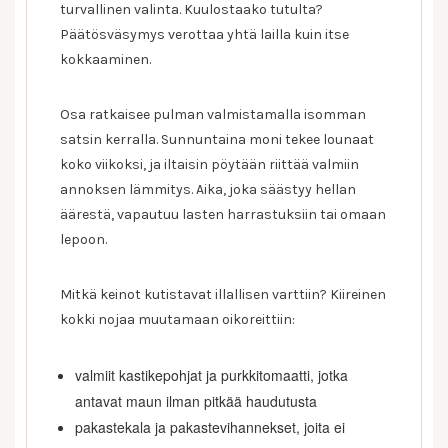
turvallinen valinta. Kuulostaako tutulta?
Päätösväsymys verottaa yhtä lailla kuin itse
kokkaaminen.
Osa ratkaisee pulman valmistamalla isomman
satsin kerralla. Sunnuntaina moni tekee lounaat
koko viikoksi, ja iltaisin pöytään riittää valmiin
annoksen lämmitys. Aika, joka säästyy hellan
äärestä, vapautuu lasten harrastuksiin tai omaan
lepoon.
Mitkä keinot kutistavat illallisen varttiin? Kiireinen
kokki nojaa muutamaan oikoreittiin:
valmiit kastikepohjat ja purkkitomaatti, jotka
antavat maun ilman pitkää haudutusta
pakastekala ja pakastevihannekset, joita ei