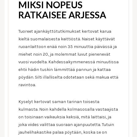
MIKSI NOPEUS
RATKAISEE ARJESSA
Tuoreet ajankäyttötutkimukset kertovat karua
kieltä suomalaisesta keittiöstä. Naiset käyttävät
ruoanlaittoon enää noin 35 minuuttia päivässä ja
miehet noin 20, ja molemmat luvut pienenevät
vuosi vuodelta. Kahdessakymmenessä minuutissa
ehtii hädin tuskin lämmittää pannun ja kattaa
pöydän. Silti illalliselta odotetaan sekä makua että
ravintoa.
Kyselyt kertovat saman tarinan toisesta
kulmasta. Noin kahdella kolmasosalla vastaajista
on toisinaan vaikeuksia keksiä, mitä laittaisi, ja
joka viides valittaa suoraan ajanpuutetta. Tutuin
jauhelihakastike palaa pöytään, koska se on