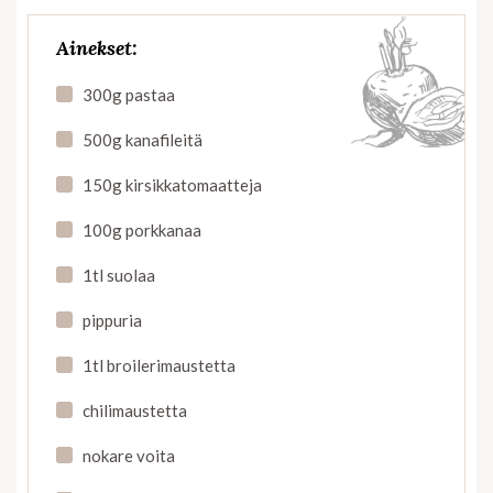
Ainekset:
300g pastaa
500g kanafileitä
150g kirsikkatomaatteja
100g porkkanaa
1tl suolaa
pippuria
1tl broilerimaustetta
chilimaustetta
nokare voita