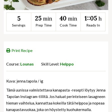
25
40
1::05
5
min
min
h
Servings
Prep Time
Cook Time
Ready In
Print Recipe
Course:
Lounas
Skill Level:
Helppo
Kuva: jenna.tapola / ig
Tämä uunissa valmistettava kanapasta -resepti löytyy Jenna
Tapolan Instagram-tililtä. Jos haluat perinteiseen lasagneen
hieman vaihtelua, kannattaa kokeilla tätä helppoa ja nopeaa
kanapastavuokaa, joka on höystetty kuohukermalla.