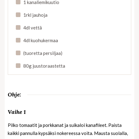
1 kanaliemikuutio
1rkl jauhoja
4dl vettä
4dl kuohukermaa
(tuoretta persiljaa)
80g juustoraastetta
Ohje:
Vaihe 1
Pilko tomaatit ja porkkanat ja suikaloi kanafileet. Paista
kaikki pannulla kypsäksi nokereessa voita. Mausta suolalla,