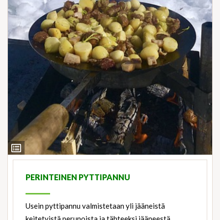
View
Ingredients
PERINTEINEN PYTTIPANNU
Usein pyttipannu valmistetaan yli jääneistä
keitetyistä perunoista ja tähteeksi jääneestä