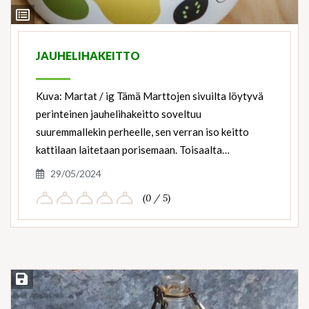
View
Ingredients
JAUHELIHAKEITTO
Kuva: Martat / ig Tämä Marttojen sivuilta löytyvä
perinteinen jauhelihakeitto soveltuu
suuremmallekin perheelle, sen verran iso keitto
kattilaan laitetaan porisemaan. Toisaalta…
29/05/2024
(0 / 5)
Save Recipe