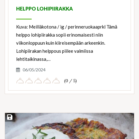
HELPPO LOHIPIIRAKKA
Kuva: Meilläkotona / ig / perinneruokaaprkl Tämä
helppo lohipiirakka sopii erinomaisesti niin
viikonloppuun kuin kiireisempään arkeenkin.
Lohipiirakan helppous piilee valmiissa
lehtitaikinassa,…
06/05/2024
(0 / 5)
Save Recipe