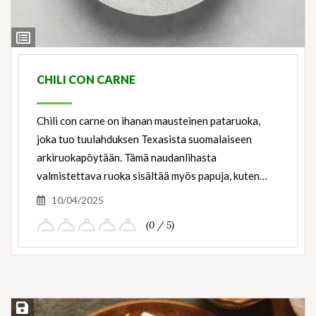
View
Ingredients
CHILI CON CARNE
Chili con carne on ihanan mausteinen pataruoka,
joka tuo tuulahduksen Texasista suomalaiseen
arkiruokapöytään. Tämä naudanlihasta
valmistettava ruoka sisältää myös papuja, kuten…
10/04/2025
(0 / 5)
Save Recipe