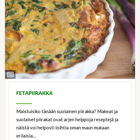
View
Ingredients
FETAPIIRAKKA
Maistuisiko tänään suolainen piirakka? Makeat ja
suolaiset piirakat ovat arjen helppoja reseptejä ja
näistä voi helposti loihtia oman maun mukaan
erilaisia…