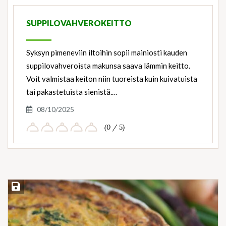
Ingredients
SUPPILOVAHVEROKEITTO
Syksyn pimeneviin iltoihin sopii mainiosti kauden
suppilovahveroista makunsa saava lämmin keitto.
Voit valmistaa keiton niin tuoreista kuin kuivatuista
tai pakastetuista sienistä.…
08/10/2025
(0 / 5)
Save Recipe