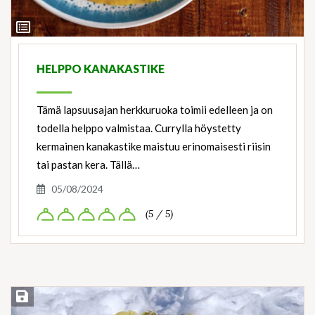
View
Ingredients
HELPPO KANAKASTIKE
Tämä lapsuusajan herkkuruoka toimii edelleen ja on
todella helppo valmistaa. Currylla höystetty
kermainen kanakastike maistuu erinomaisesti riisin
tai pastan kera. Tällä…
05/08/2024
(5 / 5)
Save Recipe