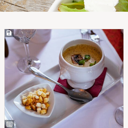
Save Recipe
View