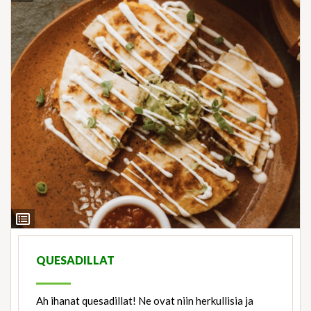
View
Ingredients
QUESADILLAT
Ah ihanat quesadillat! Ne ovat niin herkullisia ja