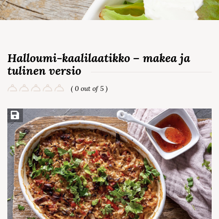
Halloumi-kaalilaatikko – makea ja
tulinen versio
( 0 out of 5 )
Save Recipe