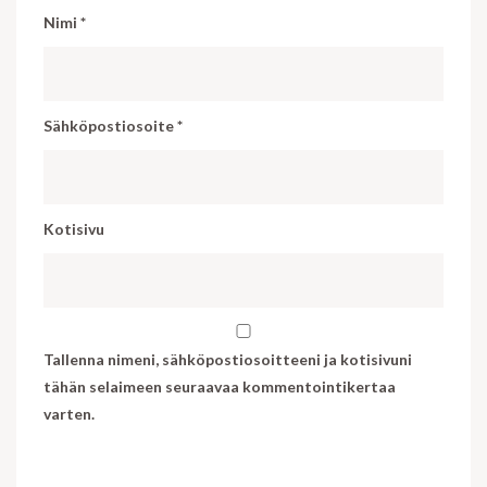
Nimi
*
Sähköpostiosoite
*
Kotisivu
Tallenna nimeni, sähköpostiosoitteeni ja kotisivuni
tähän selaimeen seuraavaa kommentointikertaa
varten.