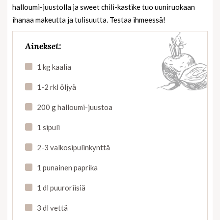
halloumi-juustolla ja sweet chili-kastike tuo uuniruokaan
ihanaa makeutta ja tulisuutta. Testaa ihmeessä!
Ainekset:
1 kg kaalia
1-2 rkl öljyä
200 g halloumi-juustoa
1 sipuli
2-3 valkosipulinkynttä
1 punainen paprika
1 dl puuroriisiä
3 dl vettä