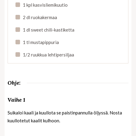
1 kpl kasvisliemikuutio
2 dl ruokakermaa
1 dl sweet chili-kastiketta
1 tl mustapippuria
1/2 ruukkua lehtipersiljaa
Ohje:
Vaihe 1
Suikaloi kaali ja kuullota se paistinpannulla öljyssä. Nosta
kuullotetut kaalit kulhoon.