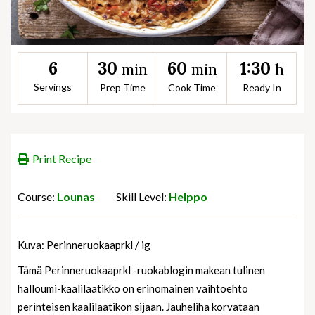
30
60
1:30
6
min
min
h
Servings
Prep Time
Cook Time
Ready In
Print Recipe
Course:
Lounas
Skill Level:
Helppo
Kuva: Perinneruokaaprkl / ig
Tämä Perinneruokaaprkl -ruokablogin makean tulinen
halloumi-kaalilaatikko on erinomainen vaihtoehto
perinteisen kaalilaatikon sijaan. Jauheliha korvataan