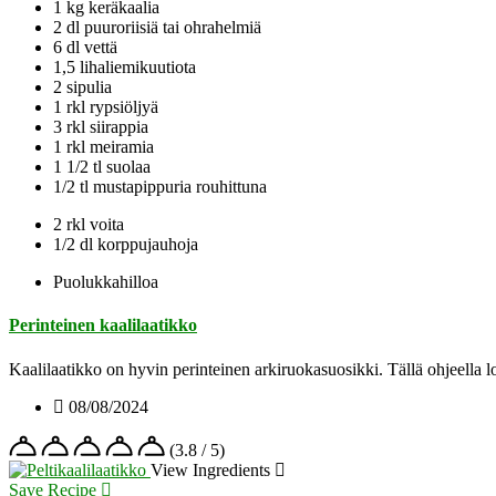
1 kg keräkaalia
2 dl puuroriisiä tai ohrahelmiä
6 dl vettä
1,5 lihaliemikuutiota
2 sipulia
1 rkl rypsiöljyä
3 rkl siirappia
1 rkl meiramia
1 1/2 tl suolaa
1/2 tl mustapippuria rouhittuna
2 rkl voita
1/2 dl korppujauhoja
Puolukkahilloa
Perinteinen kaalilaatikko
Kaalilaatikko on hyvin perinteinen arkiruokasuosikki. Tällä ohjeella 
08/08/2024
(3.8 / 5)
View Ingredients
Save Recipe