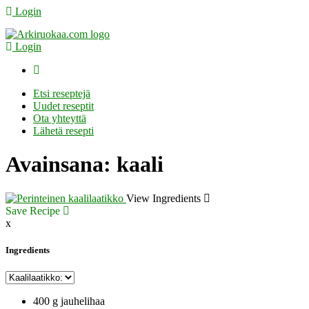
Login
Login
Etsi reseptejä
Uudet reseptit
Ota yhteyttä
Lähetä resepti
Avainsana:
kaali
View Ingredients
Save Recipe
x
Ingredients
400 g jauhelihaa