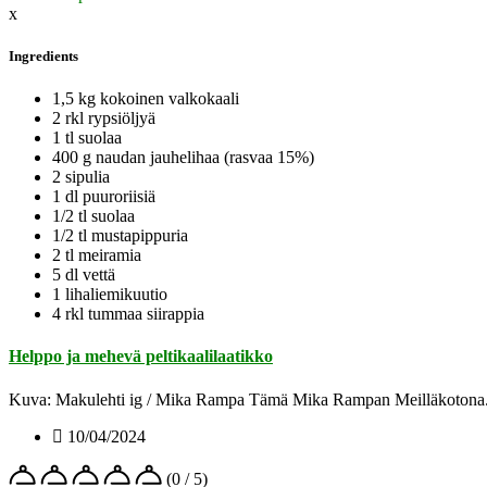
x
Ingredients
1,5 kg kokoinen valkokaali
2 rkl rypsiöljyä
1 tl suolaa
400 g naudan jauhelihaa (rasvaa 15%)
2 sipulia
1 dl puuroriisiä
1/2 tl suolaa
1/2 tl mustapippuria
2 tl meiramia
5 dl vettä
1 lihaliemikuutio
4 rkl tummaa siirappia
Helppo ja mehevä peltikaalilaatikko
Kuva: Makulehti ig / Mika Rampa Tämä Mika Rampan Meilläkotona.fi -
10/04/2024
(0 / 5)