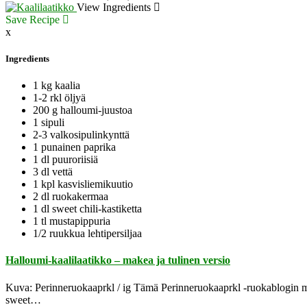
View Ingredients
Save Recipe
x
Ingredients
1 kg kaalia
1-2 rkl öljyä
200 g halloumi-juustoa
1 sipuli
2-3 valkosipulinkynttä
1 punainen paprika
1 dl puuroriisiä
3 dl vettä
1 kpl kasvisliemikuutio
2 dl ruokakermaa
1 dl sweet chili-kastiketta
1 tl mustapippuria
1/2 ruukkua lehtipersiljaa
Halloumi-kaalilaatikko – makea ja tulinen versio
Kuva: Perinneruokaaprkl / ig Tämä Perinneruokaaprkl -ruokablogin mak
sweet…