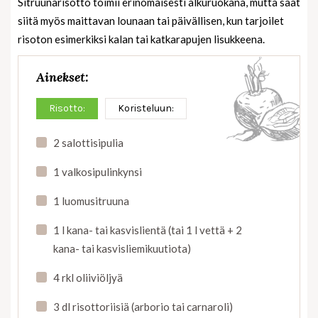
Sitruunarisotto toimii erinomaisesti alkuruokana, mutta saat
siitä myös maittavan lounaan tai päivällisen, kun tarjoilet
risoton esimerkiksi kalan tai katkarapujen lisukkeena.
Ainekset:
Risotto:
Koristeluun:
2 salottisipulia
1 valkosipulinkynsi
1 luomusitruuna
1 l kana- tai kasvislientä (tai 1 l vettä + 2
kana- tai kasvisliemikuutiota)
4 rkl oliiviöljyä
3 dl risottoriisiä (arborio tai carnaroli)