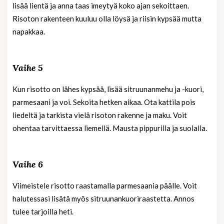
lisää lientä ja anna taas imeytyä koko ajan sekoittaen.
Risoton rakenteen kuuluu olla löysä ja riisin kypsää mutta
napakkaa.
Vaihe 5
Kun risotto on lähes kypsää, lisää sitruunanmehu ja -kuori,
parmesaani ja voi. Sekoita hetken aikaa. Ota kattila pois
liedeltä ja tarkista vielä risoton rakenne ja maku. Voit
ohentaa tarvittaessa liemellä. Mausta pippurilla ja suolalla.
Vaihe 6
Viimeistele risotto raastamalla parmesaania päälle. Voit
halutessasi lisätä myös sitruunankuoriraastetta. Annos
tulee tarjoilla heti.