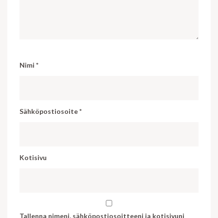
Nimi
*
Sähköpostiosoite
*
Kotisivu
Tallenna nimeni, sähköpostiosoitteeni ja kotisivuni