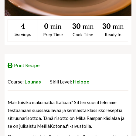
0
30
30
4
min
min
min
Servings
Prep Time
Cook Time
Ready In
Print Recipe
Course:
Lounas
Skill Level:
Helppo
Maistuisiko makumatka Italiaan? Sitten suosittelemme
testaamaan suussasulavaa ja kermaista klassikkoreseptiä,
sitruunarisottoa. Tämä risotto on Mika Rampan käsialaa ja
se on julkaistu MeilläKotona.fi -sivustolla.