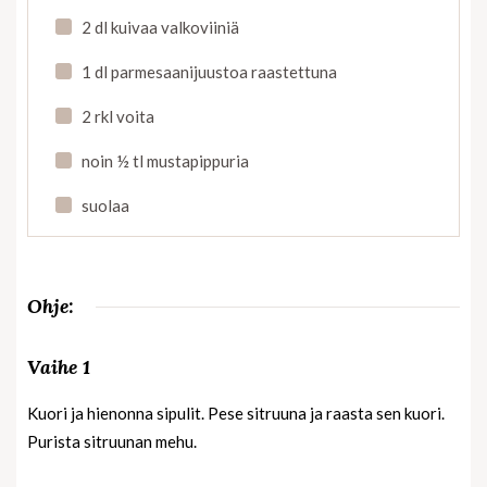
2 dl kuivaa valkoviiniä
1 dl parmesaanijuustoa raastettuna
2 rkl voita
noin ½ tl mustapippuria
suolaa
Ohje:
Vaihe 1
Kuori ja hienonna sipulit. Pese sitruuna ja raasta sen kuori.
Purista sitruunan mehu.