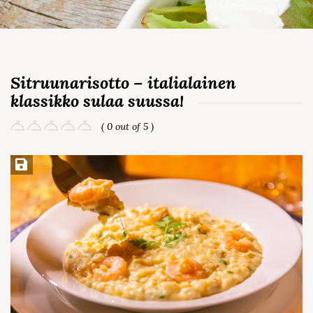
Sitruunarisotto – italialainen
klassikko sulaa suussa!
( 0 out of 5 )
Save Recipe