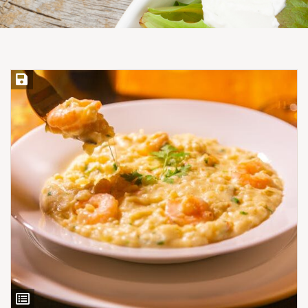
Save Recipe
View