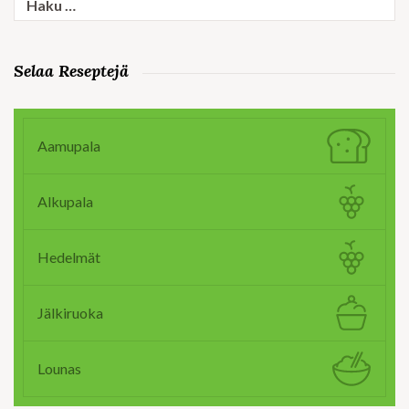
Selaa Reseptejä
Aamupala
Alkupala
Hedelmät
Jälkiruoka
Lounas