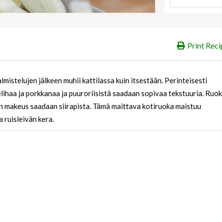
Print Reci
lmistelujen jälkeen muhii kattilassa kuin itsestään. Perinteisesti
elihaa ja porkkanaa ja puuroriisistä saadaan sopivaa tekstuuria. Ruo
en makeus saadaan siirapista. Tämä maittava kotiruoka maistuu
 ruisleivän kera.