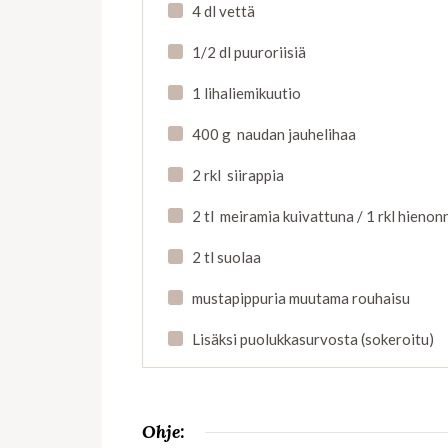
4 dl vettä
1/2 dl puuroriisiä
1 lihaliemikuutio
400 g naudan jauhelihaa
2 rkl siirappia
2 tl meiramia kuivattuna / 1 rkl hieno
2 tl suolaa
mustapippuria muutama rouhaisu
Lisäksi puolukkasurvosta (sokeroitu)
Ohje: