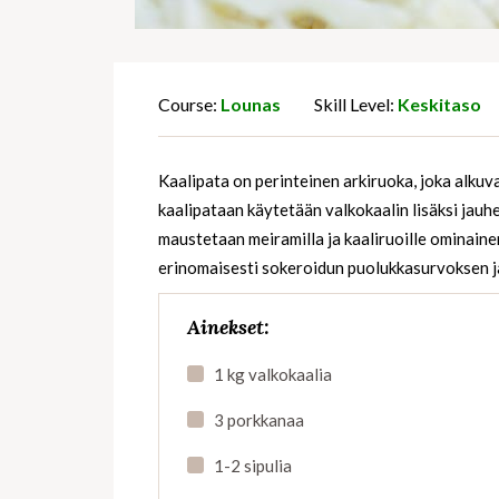
Course:
Lounas
Skill Level:
Keskitaso
Kaalipata on perinteinen arkiruoka, joka alkuva
kaalipataan käytetään valkokaalin lisäksi jauh
maustetaan meiramilla ja kaaliruoille ominain
erinomaisesti sokeroidun puolukkasurvoksen ja
Ainekset:
1 kg valkokaalia
3 porkkanaa
1-2 sipulia