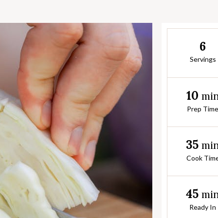
6
Servings
10
mi
Prep Tim
35
mi
Cook Tim
45
mi
Ready In