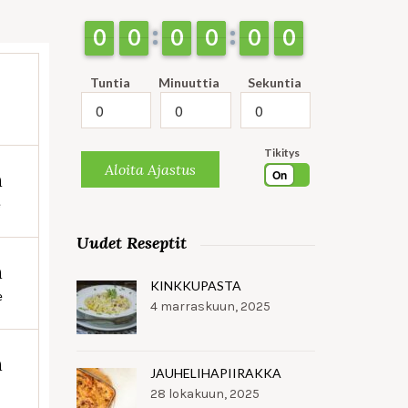
9
9
0
0
9
9
0
0
9
9
0
0
9
9
0
0
9
9
0
0
9
9
0
0
Tuntia
Minuuttia
Sekuntia
Tikitys
Aloita Ajastus
On
n
e
Uudet Reseptit
n
KINKKUPASTA
e
4 marraskuun, 2025
n
JAUHELIHAPIIRAKKA
28 lokakuun, 2025