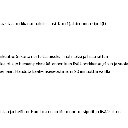
raastaa porkkanat halutessasi. Kuori ja hienonna sipuli(t).
ikuutio. Sekoita neste tasaiseksi lihalimeksi ja lisää sitten
ulee olla jo hieman pehmeää, ennen kuin lisää porkkanat, riisin ja suola
risemaan. Hauduta kaali-riiseseosta noin 20 minuuttia välillä
istaa jauhelihan. Kuullota ensin hienonnetut sipulit ja lisää sitten