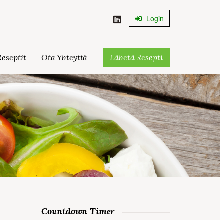
Login
eseptit
Ota Yhteyttä
Lähetä Resepti
Countdown Timer