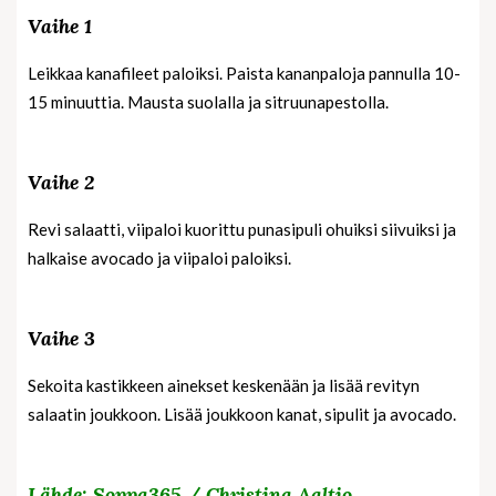
Vaihe 1
Leikkaa kanafileet paloiksi. Paista kananpaloja pannulla 10-
15 minuuttia. Mausta suolalla ja sitruunapestolla.
Vaihe 2
Revi salaatti, viipaloi kuorittu punasipuli ohuiksi siivuiksi ja
halkaise avocado ja viipaloi paloiksi.
Vaihe 3
Sekoita kastikkeen ainekset keskenään ja lisää revityn
salaatin joukkoon. Lisää joukkoon kanat, sipulit ja avocado.
Lähde: Soppa365 / Christina Aaltio