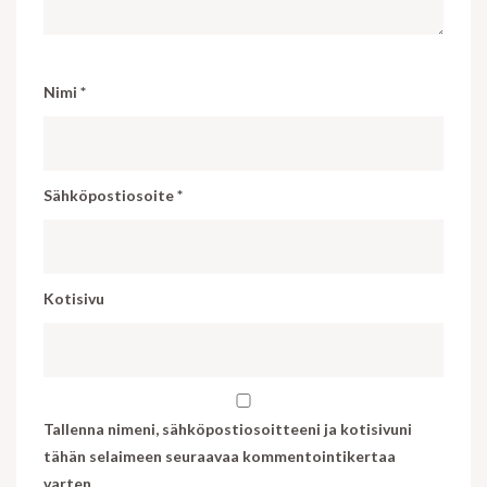
Nimi
*
Sähköpostiosoite
*
Kotisivu
Tallenna nimeni, sähköpostiosoitteeni ja kotisivuni
tähän selaimeen seuraavaa kommentointikertaa
varten.