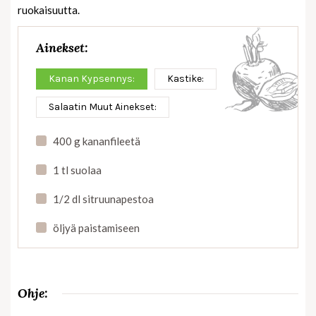
ruokaisuutta.
Ainekset:
Kanan Kypsennys:
Kastike:
Salaatin Muut Ainekset:
400 g kananfileetä
1 tl suolaa
1/2 dl sitruunapestoa
öljyä paistamiseen
Ohje: