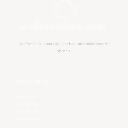
Arkiruokaa kokoaa kaikki parhaat arkiruokareseptit
yhteen.
Tietoa meistä
Tietosuoja
Käyttöehdot
Ota yhteyttä
Tietoa meistä