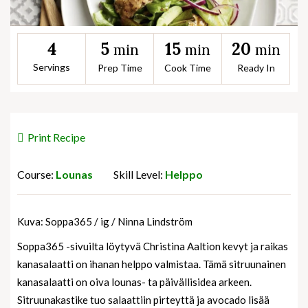
5
15
20
4
min
min
min
Servings
Prep Time
Cook Time
Ready In
Print Recipe
Course:
Lounas
Skill Level:
Helppo
Kuva: Soppa365 / ig / Ninna Lindström
Soppa365 -sivuilta löytyvä Christina Aaltion kevyt ja raikas
kanasalaatti on ihanan helppo valmistaa. Tämä sitruunainen
kanasalaatti on oiva lounas- ta päivällisidea arkeen.
Sitruunakastike tuo salaattiin pirteyttä ja avocado lisää