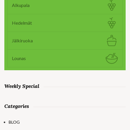
Alkupala
Hedelmät
Jälkiruoka
Lounas
Weekly Special
Categories
BLOG