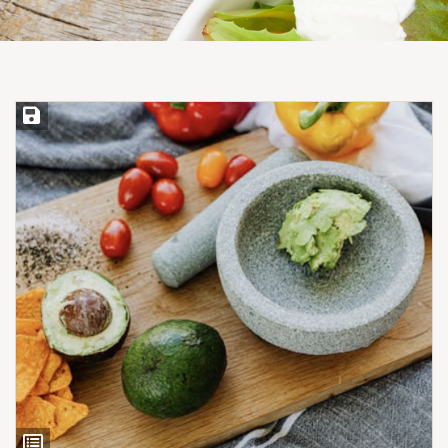
Save Recipe
View