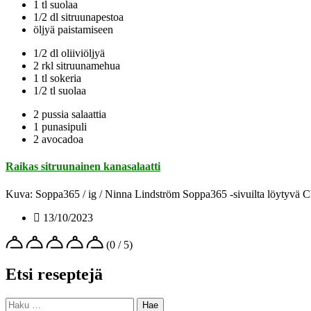
1 tl suolaa
1/2 dl sitruunapestoa
öljyä paistamiseen
1/2 dl oliiviöljyä
2 rkl sitruunamehua
1 tl sokeria
1/2 tl suolaa
2 pussia salaattia
1 punasipuli
2 avocadoa
Raikas sitruunainen kanasalaatti
Kuva: Soppa365 / ig / Ninna Lindström Soppa365 -sivuilta löytyvä Ch
13/10/2023
(0 / 5)
Etsi reseptejä
Haku: