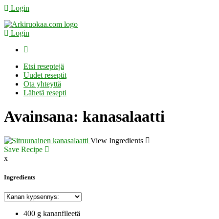
Login
Login
Etsi reseptejä
Uudet reseptit
Ota yhteyttä
Lähetä resepti
Avainsana:
kanasalaatti
View Ingredients
Save Recipe
x
Ingredients
400 g kananfileetä