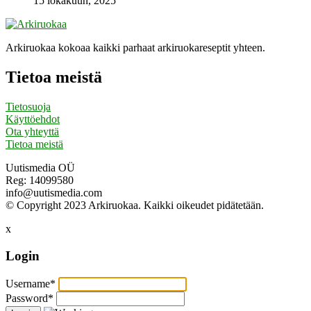
15 lokakuun, 2025
Arkiruokaa kokoaa kaikki parhaat arkiruokareseptit yhteen.
Tietoa meistä
Tietosuoja
Käyttöehdot
Ota yhteyttä
Tietoa meistä
Uutismedia OÜ
Reg: 14099580
info@uutismedia.com
© Copyright 2023 Arkiruokaa. Kaikki oikeudet pidätetään.
x
Login
Username
*
Password
*