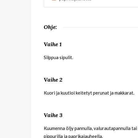
Ohje:
Vaihe 1
Silppua sipulit.
Vaihe 2
Kuori ja kuutioi keitetyt perunat ja makkarat.
Vaihe 3
Kuumenna öljy pannulla, valurautapannulla tai 
pippurilla ja paprikajauheella.