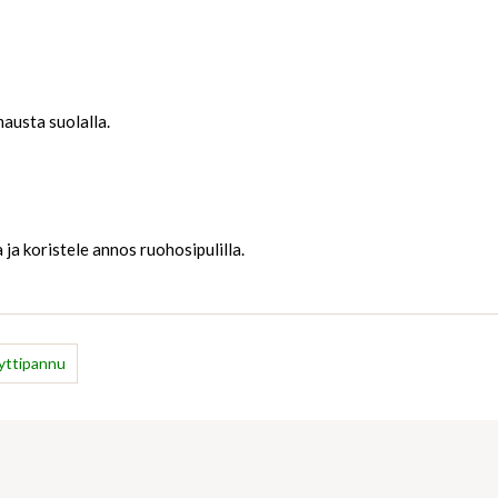
mausta suolalla.
ja koristele annos ruohosipulilla.
yttipannu