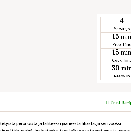
4
Servings
15
mi
Prep Tim
15
mi
Cook Tim
30
mi
Ready In
Print Reci
tetyistä perunoista ja tähteeksi jääneestä lihasta, ja sen vuoksi
in mättöruoaksi. Jos kuitenkin teet kaiken alusta asti, muista varata