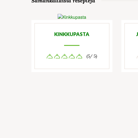
Samankaltaisia reseptejä
KINKKUPASTA
(5/ 5)