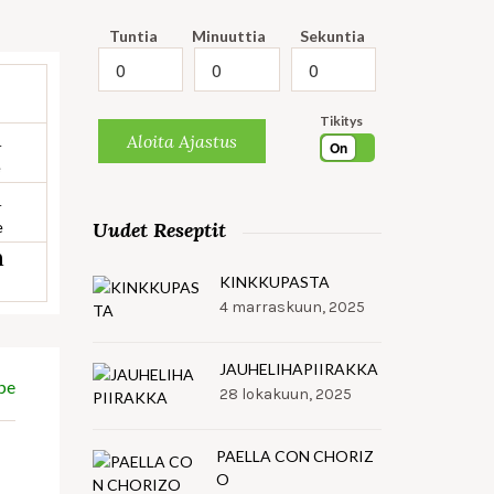
Tuntia
Minuuttia
Sekuntia
Tikitys
n
Aloita Ajastus
On
e
n
e
Uudet Reseptit
n
KINKKUPASTA
4 marraskuun, 2025
JAUHELIHAPIIRAKKA
pe
28 lokakuun, 2025
PAELLA CON CHORIZ
O