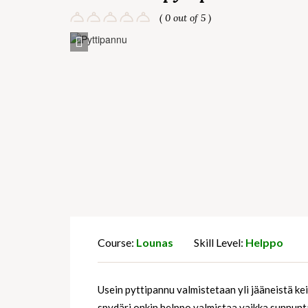
( 0 out of 5 )
Save Recipe
Course:
Lounas
Skill Level:
Helppo
Usein pyttipannu valmistetaan yli jääneistä kei
spydäri onkin helppo valmistaa vaikka sunnunta