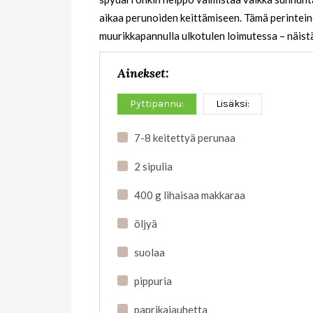
aikaa perunoiden keittämiseen. Tämä perintein
muurikkapannulla ulkotulen loimutessa – näist
Ainekset:
Pyttipannu:
Lisäksi:
7-8 keitettyä perunaa
2 sipulia
400 g lihaisaa makkaraa
öljyä
suolaa
pippuria
paprikajauhetta