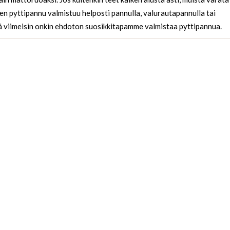
en pyttipannu valmistuu helposti pannulla, valurautapannulla tai
ä viimeisin onkin ehdoton suosikkitapamme valmistaa pyttipannua.