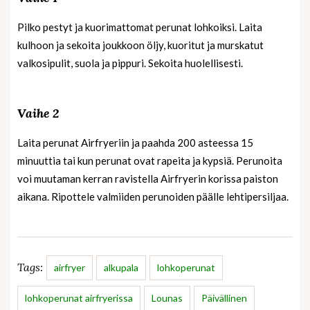
Pilko pestyt ja kuorimattomat perunat lohkoiksi. Laita
kulhoon ja sekoita joukkoon öljy, kuoritut ja murskatut
valkosipulit, suola ja pippuri. Sekoita huolellisesti.
Vaihe 2
Laita perunat Airfryeriin ja paahda 200 asteessa 15
minuuttia tai kun perunat ovat rapeita ja kypsiä. Perunoita
voi muutaman kerran ravistella Airfryerin korissa paiston
aikana. Ripottele valmiiden perunoiden päälle lehtipersiljaa.
Tags:
airfryer
alkupala
lohkoperunat
lohkoperunat airfryerissa
Lounas
Päivällinen