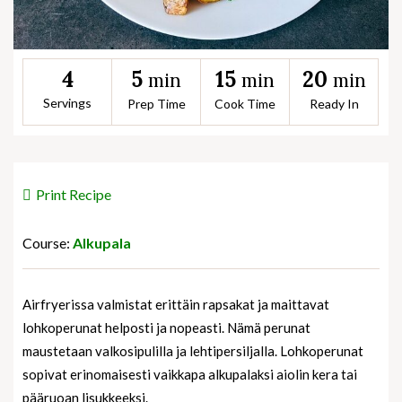
5
15
20
4
min
min
min
Servings
Prep Time
Cook Time
Ready In
Print Recipe
Course:
Alkupala
Airfryerissa valmistat erittäin rapsakat ja maittavat
lohkoperunat helposti ja nopeasti. Nämä perunat
maustetaan valkosipulilla ja lehtipersiljalla. Lohkoperunat
sopivat erinomaisesti vaikkapa alkupalaksi aiolin kera tai
pääruoan lisukkeeksi.