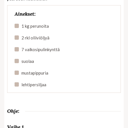
Ainekset:
1 kg perunoita
2 rkl oliiviöljyä
7 valkosipulinkynttä
suolaa
mustapippuria
lehtipersiljaa
Ohje:
Vaihe 1