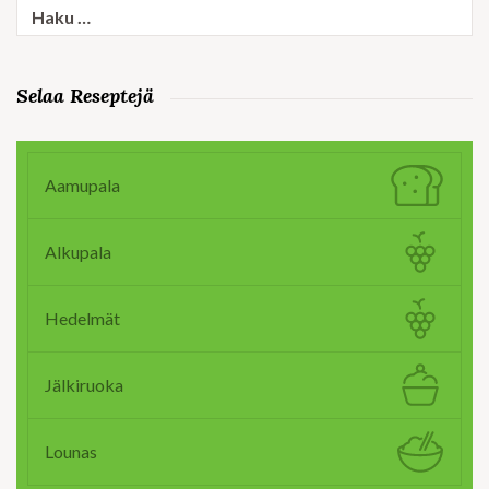
Haku:
Selaa Reseptejä
Aamupala
Alkupala
Hedelmät
Jälkiruoka
Lounas