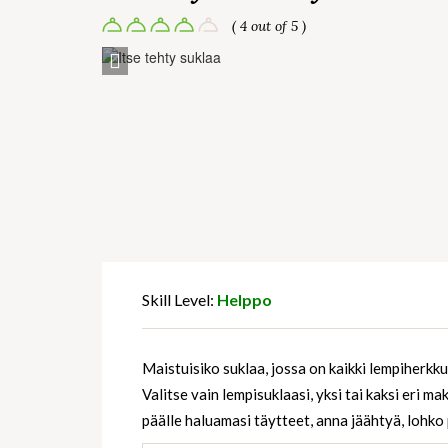
( 4 out of 5 )
Save Recipe
Skill Level:
Helppo
Maistuisiko suklaa, jossa on kaikki lempiherkk
Valitse vain lempisuklaasi, yksi tai kaksi eri ma
päälle haluamasi täytteet, anna jäähtyä, lohko 