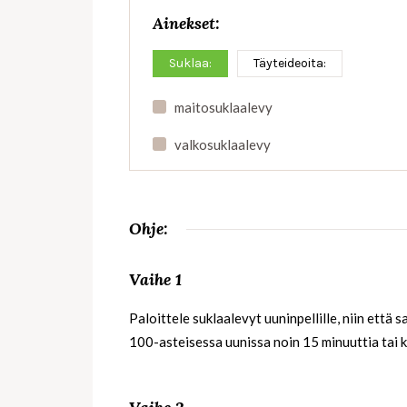
Ainekset:
Suklaa:
Täyteideoita:
maitosuklaalevy
valkosuklaalevy
Ohje:
Vaihe 1
Paloittele suklaalevyt uuninpellille, niin että
100-asteisessa uunissa noin 15 minuuttia tai 