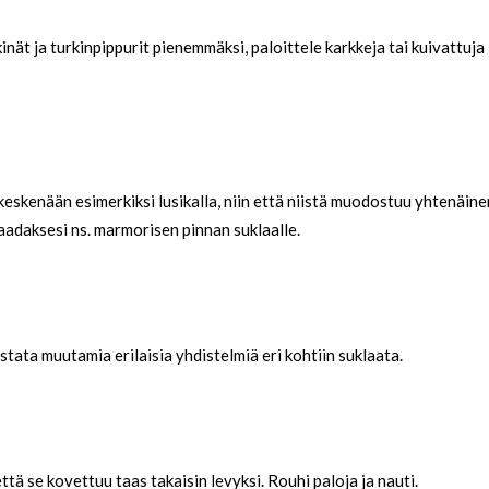
nät ja turkinpippurit pienemmäksi, paloittele karkkeja tai kuivattuja
keskenään esimerkiksi lusikalla, niin että niistä muodostuu yhtenäine
 saadaksesi ns. marmorisen pinnan suklaalle.
tata muutamia erilaisia yhdistelmiä eri kohtiin suklaata.
että se kovettuu taas takaisin levyksi. Rouhi paloja ja nauti.