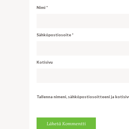
Nimi
*
Sähköpostiosoite
*
Kotisivu
Tallenna nimeni, sähköpostiosoitteeni ja kotis