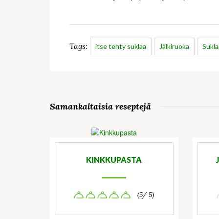
Tags:
itse tehty suklaa
Jälkiruoka
Sukla
Samankaltaisia reseptejä
KINKKUPASTA
(5/ 5)