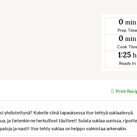
0
min
Prep Tim
0
min
Cook Tim
1:25
h
Ready In
Print Reci
usi yhdistettynä? Kokeile siinä tapauksessa itse tehtyä suklaalevyä.
kua, ja tietenkin ne herkulliset täytteet! Sulata suklaa uunissa, ripott
paloja ja nauti! Itse tehty suklaa on helppo valmistaa arkenakin.