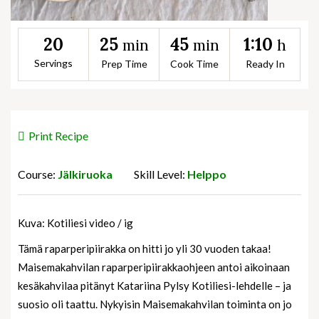
25
45
1:10
20
min
min
h
Servings
Prep Time
Cook Time
Ready In
Print Recipe
Course:
Jälkiruoka
Skill Level:
Helppo
Kuva: Kotiliesi video / ig
Tämä raparperipiirakka on hitti jo yli 30 vuoden takaa!
Maisemakahvilan raparperipiirakkaohjeen antoi aikoinaan
kesäkahvilaa pitänyt Katariina Pylsy Kotiliesi-lehdelle – ja
suosio oli taattu. Nykyisin Maisemakahvilan toiminta on jo