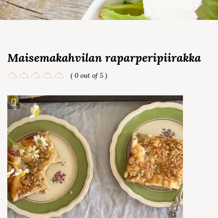
Maisemakahvilan raparperipiirakka
( 0 out of 5 )
Save Recipe