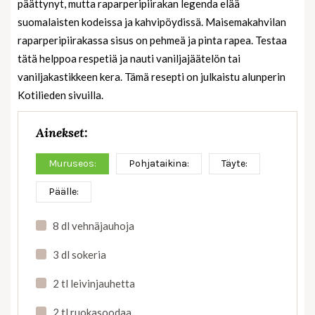
päättynyt, mutta raparperipiirakan legenda elää
suomalaisten kodeissa ja kahvipöydissä. Maisemakahvilan
raparperipiirakassa sisus on pehmeä ja pinta rapea. Testaa
tätä helppoa respetiä ja nauti vaniljajäätelön tai
vaniljakastikkeen kera. Tämä resepti on julkaistu alunperin
Kotilieden sivuilla.
Ainekset:
Muruseos:
Pohjataikina:
Täyte:
Päälle:
8 dl vehnäjauhoja
3 dl sokeria
2 tl leivinjauhetta
2 tl ruokasoodaa