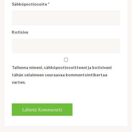
Sähköpostiosoite
*
Kotisivu
Tallenna nimeni, sähköpostiosoitteeni ja kotisivuni
tähän selaimeen seuraavaa kommentointikertaa
varten.