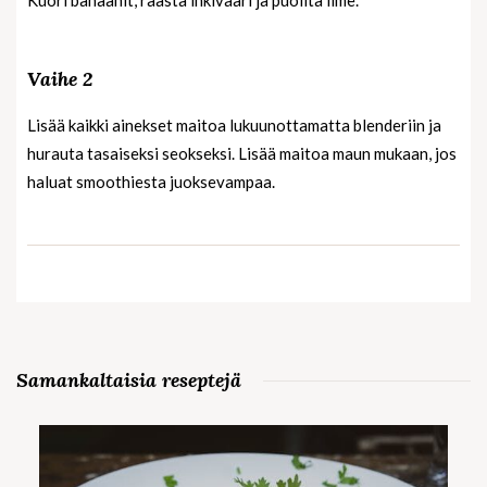
Kuori banaanit, raasta inkivääri ja puolita lime.
Vaihe 2
Lisää kaikki ainekset maitoa lukuunottamatta blenderiin ja
hurauta tasaiseksi seokseksi. Lisää maitoa maun mukaan, jos
haluat smoothiesta juoksevampaa.
Samankaltaisia reseptejä