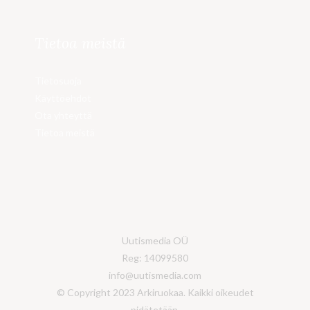
Tietoa meistä
Tietosuoja
Käyttöehdot
Ota yhteyttä
Tietoa meistä
Uutismedia OÜ
Reg: 14099580
info@uutismedia.com
© Copyright 2023 Arkiruokaa. Kaikki oikeudet
pidätetään.