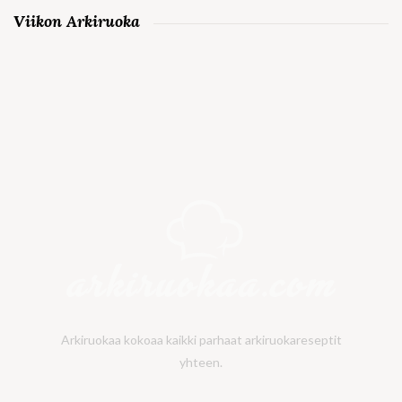
Viikon Arkiruoka
Arkiruokaa kokoaa kaikki parhaat arkiruokareseptit
yhteen.