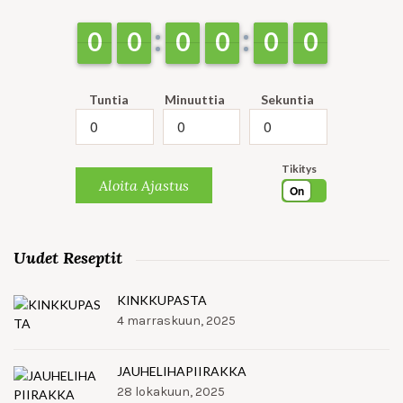
9
9
0
0
9
9
0
0
9
9
0
0
9
9
0
0
9
9
0
0
9
9
0
0
Tuntia
Minuuttia
Sekuntia
Tikitys
Aloita Ajastus
On
Uudet Reseptit
KINKKUPASTA
4 marraskuun, 2025
JAUHELIHAPIIRAKKA
28 lokakuun, 2025