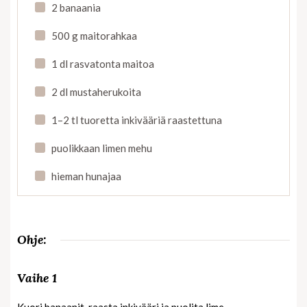
2 banaania
500 g maitorahkaa
1 dl rasvatonta maitoa
2 dl mustaherukoita
1–2 tl tuoretta inkivääriä raastettuna
puolikkaan limen mehu
hieman hunajaa
Ohje:
Vaihe 1