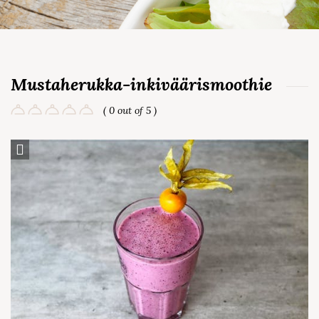
Mustaherukka-inkiväärismoothie
( 0 out of 5 )
Save Recipe