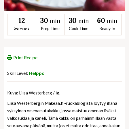
30
30
60
12
min
min
min
Servings
Prep Time
Cook Time
Ready In
Print Recipe
Skill Level:
Helppo
Kuva: Liisa Westerberg / ig.
Liisa Westerbergin Makeaa.fi -ruokablogista löytyy ihana
syksyinen omenamutakakku, jossa maistuu omenan lisäksi
valkosuklaa ja kaneli. Tämä kakku on parhaimmillaan vasta
seuraavana päivänä, mutta jos et malta odottaa, anna kakun