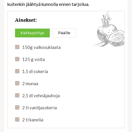
kuitenkin jäähtyä kunnolla ennen tarjoilua.
Ainekset:
Kakkupohja:
Päälle:
150g valkosuklaata
125 g voita
1,5 dl sokeria
2 munaa
2,5 dl vehnäjauhoja
2 tl vaniljasokeria
2 tl kanelia