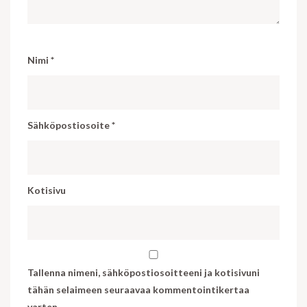
Nimi
*
Sähköpostiosoite
*
Kotisivu
Tallenna nimeni, sähköpostiosoitteeni ja kotisivuni
tähän selaimeen seuraavaa kommentointikertaa
varten.