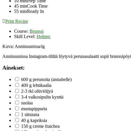
10
min
Prep Time
45
min
Cook Time
55
min
Ready In
Print Recipe
Course:
Brunssi
Skill Level:
Helppo
Kuva: Anninuunissa/ig
Anninuunissa Instagram-tililtä löytyvä perunasalaatti sopii brunssipöytä
Ainekset:
600 g perunoita (annabelle)
400 g lehtikaalia
2-3 rkl oliiviöljyä
3-4 valkosipulin kynttä
suolaa
mustapippuria
1 sitruuna
40 g kapriksia
150 g creme fraichea