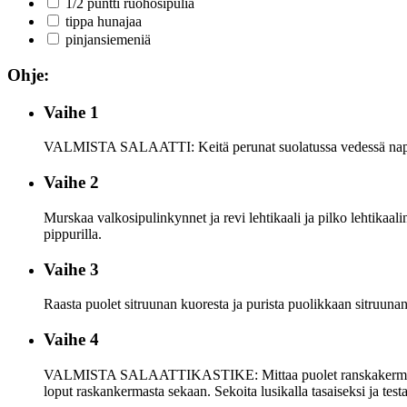
1/2 puntti ruohosipulia
tippa hunajaa
pinjansiemeniä
Ohje:
Vaihe 1
VALMISTA SALAATTI: Keitä perunat suolatussa vedessä napakoi
Vaihe 2
Murskaa valkosipulinkynnet ja revi lehtikaali ja pilko lehtikaali
pippurilla.
Vaihe 3
Raasta puolet sitruunan kuoresta ja purista puolikkaan sitruunan
Vaihe 4
VALMISTA SALAATTIKASTIKE: Mittaa puolet ranskakermasta, silp
loput raskankermasta sekaan. Sekoita lusikalla tasaiseksi ja test