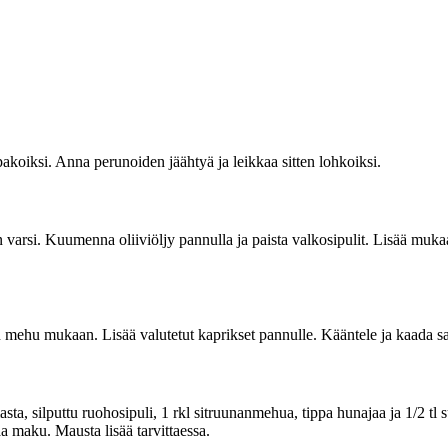
ksi. Anna perunoiden jäähtyä ja leikkaa sitten lohkoiksi.
n varsi. Kuumenna oliiviöljy pannulla ja paista valkosipulit. Lisää mukaa
 mehu mukaan. Lisää valutetut kaprikset pannulle. Kääntele ja kaada sala
uttu ruohosipuli, 1 rkl sitruunanmehua, tippa hunajaa ja 1/2 tl suola
aa maku. Mausta lisää tarvittaessa.