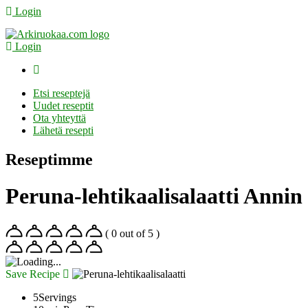
Login
Login
Etsi reseptejä
Uudet reseptit
Ota yhteyttä
Lähetä resepti
Reseptimme
Peruna-lehtikaalisalaatti Annin
( 0 out of 5 )
Save Recipe
5
Servings