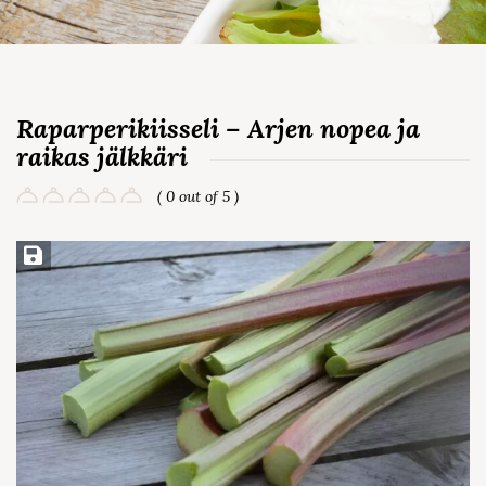
Raparperikiisseli – Arjen nopea ja
raikas jälkkäri
( 0 out of 5 )
Save Recipe