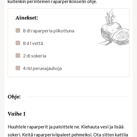
kuitenkin perinteinen raparperikiisselin ohje.
Ainekset:
8 dl raparperia pilkottuna
8 d l vettä
2 dl sokeria
4 rkl perunajauhoja
Ohje:
Vaihe 1
Huuhtele raparperit ja paloittele ne. Kiehauta vesi ja lisää
sokeri. Keitä raparperiviipaleet pehmeiksi. Ota sitten kattila