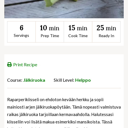
10
15
25
6
min
min
min
Servings
Prep Time
Cook Time
Ready In
Print Recipe
Course:
Jälkiruoka
Skill Level:
Helppo
Raparperikiisseli on ehdoton kevään herkku ja sopii
mainiosti arjen jälkiruokapöytään. Tämä nopeasti valmistuva
raikas jälkiruoka tarjoillaan kermavaahdolla. Halutessasi
kiisseliin voi lisätä makua esimerkiksi mansikoista. Tässä