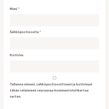
Nimi
*
Sähköpostiosoite
*
Kotisivu
Tallenna nimeni, sähköpostiosoitteeni ja kotisivuni
tähän selaimeen seuraavaa kommentointikertaa
varten.