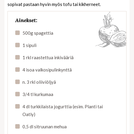
sopivat pastaan hyvin myös tofu tai kikherneet.
Ainekset:
500g spagettia
1 sipuli
1 rkl raastettua inkivääriä
4 isoa valkosipulinkynttä
n. 3 rkl oliiviöljyä
3/4 tl kurkumaa
4 dl turkkilaista jogurttia (esim. Planti tai
Oatly)
0,5 dl sitruunan mehua