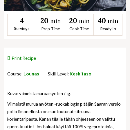
20
20
40
4
min
min
min
Servings
Prep Time
Cook Time
Ready In
Print Recipe
Course:
Lounas
Skill Level:
Keskitaso
Kuva: viimeistamuruamyoten / ig.
Viimeistä murua myöten -ruokablogin pitäjän Saaran versio
pollo limonellosta on muotoutunut sitruuna-
korientaripasta. Kanan tilalle tähän ohjeeseen on valittu
quorn-kuutiot. Jos haluat käyttää 100% vegeproteiinia,