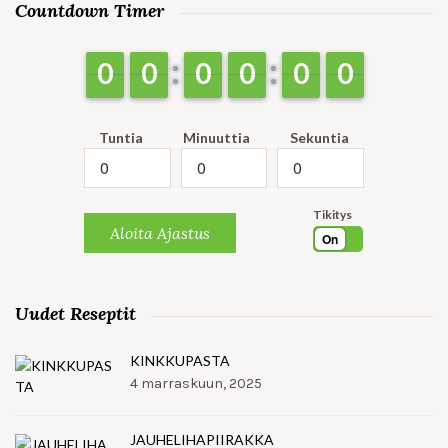
Countdown Timer
9
9
0
0
9
9
0
0
9
9
0
0
9
9
0
0
9
9
0
0
9
9
0
0
Tuntia
Minuuttia
Sekuntia
Tikitys
Aloita Ajastus
On
Uudet Reseptit
KINKKUPASTA
4 marraskuun, 2025
JAUHELIHAPIIRAKKA