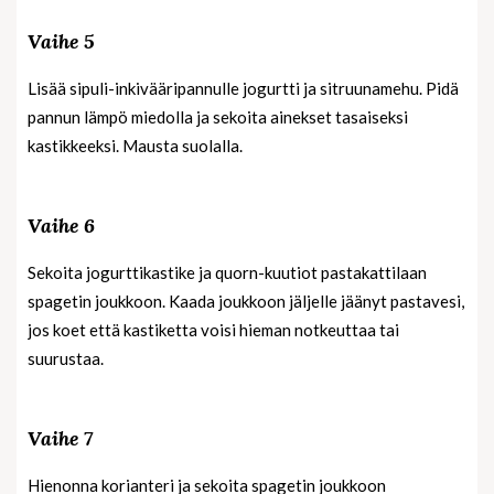
Vaihe 5
Lisää sipuli-inkivääripannulle jogurtti ja sitruunamehu. Pidä
pannun lämpö miedolla ja sekoita ainekset tasaiseksi
kastikkeeksi. Mausta suolalla.
Vaihe 6
Sekoita jogurttikastike ja quorn-kuutiot pastakattilaan
spagetin joukkoon. Kaada joukkoon jäljelle jäänyt pastavesi,
jos koet että kastiketta voisi hieman notkeuttaa tai
suurustaa.
Vaihe 7
Hienonna korianteri ja sekoita spagetin joukkoon