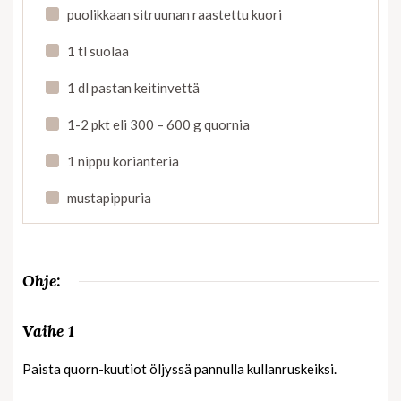
puolikkaan sitruunan raastettu kuori
1 tl suolaa
1 dl pastan keitinvettä
1-2 pkt eli 300 – 600 g quornia
1 nippu korianteria
mustapippuria
Ohje:
Vaihe 1
Paista quorn-kuutiot öljyssä pannulla kullanruskeiksi.