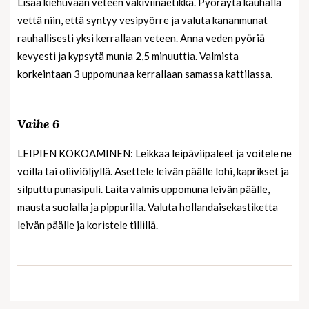
Lisää kiehuvaan veteen väkiviinaetikka. Pyöräytä kauhalla
vettä niin, että syntyy vesipyörre ja valuta kananmunat
rauhallisesti yksi kerrallaan veteen. Anna veden pyöriä
kevyesti ja kypsytä munia 2,5 minuuttia. Valmista
korkeintaan 3 uppomunaa kerrallaan samassa kattilassa.
Vaihe 6
LEIPIEN KOKOAMINEN: Leikkaa leipäviipaleet ja voitele ne
voilla tai oliiviöljyllä. Asettele leivän päälle lohi, kaprikset ja
silputtu punasipuli. Laita valmis uppomuna leivän päälle,
mausta suolalla ja pippurilla. Valuta hollandaisekastiketta
leivän päälle ja koristele tillillä.