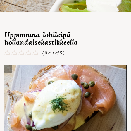
Uppomuna-lohileipä
hollandaisekastikkeella
( 0 out of 5 )
Save Recipe