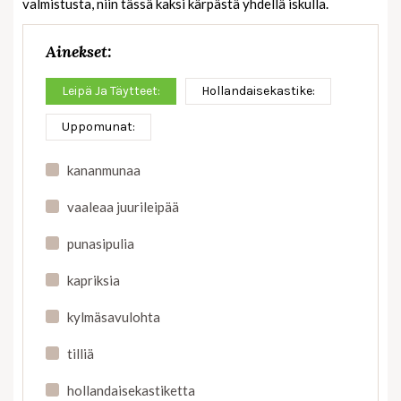
valmistusta, niin tässä kaksi kärpästä yhdellä iskulla.
Ainekset:
Leipä Ja Täytteet:
Hollandaisekastike:
Uppomunat:
kananmunaa
vaaleaa juurileipää
punasipulia
kapriksia
kylmäsavulohta
tilliä
hollandaisekastiketta