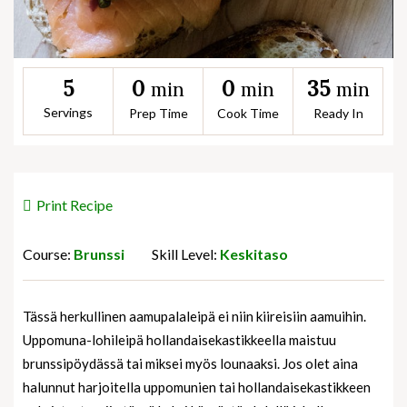
0
0
35
5
min
min
min
Servings
Prep Time
Cook Time
Ready In
Print Recipe
Course:
Brunssi
Skill Level:
Keskitaso
Tässä herkullinen aamupalaleipä ei niin kiireisiin aamuihin.
Uppomuna-lohileipä hollandaisekastikkeella maistuu
brunssipöydässä tai miksei myös lounaaksi. Jos olet aina
halunnut harjoitella uppomunien tai hollandaisekastikkeen