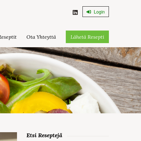
Login
eseptit
Ota Yhteyttä
Lähetä Resepti
Etsi Reseptejä