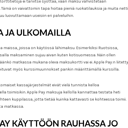
Korttitietoja ei tarvitse syöttää, vaan maksu vahvistetaan
 Tämä on vaivattomin tapa hoitaa pieniä ruokatilauksia ja muita netti
u luovuttamaan useisiin eri palveluihin.
A JA ULKOMAILLA
sa maissa, joissa on käytössä lähimaksu. Esimerkiksi Ruotsissa,
assalla maksaminen sujuu aivan kuten kotisuomessa. Näin ollen
täänkö matkassa mukana oleva maksukortti vai ei. Apple Pay:n liitett
hoituvat myös kurssimuunnokset pankin määrittämällä kurssilla.
komaiset kassajärjestelmät eivät vielä tunnista kelloa
lla toimisikin. Apple Pay maksuja kellolla kannattaa testata heti
en kuppilassa, jotta tietää kuinka kattavasti se kohteessa toimii.
lta matkassa.
 PAY KÄYTTÖÖN RAUHASSA JO