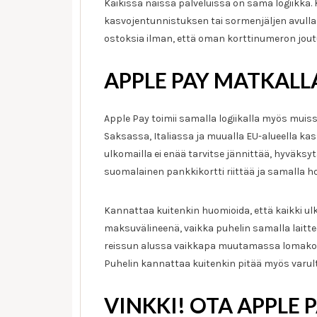
Kaikissa näissä palveluissa on sama logiikka. 
kasvojentunnistuksen tai sormenjäljen avulla.
ostoksia ilman, että oman korttinumeron joutu
APPLE PAY MATKALL
Apple Pay toimii samalla logiikalla myös muis
Saksassa, Italiassa ja muualla EU-alueella k
ulkomailla ei enää tarvitse jännittää, hyväksy
suomalainen pankkikortti riittää ja samalla 
Kannattaa kuitenkin huomioida, että kaikki ul
maksuvälineenä, vaikka puhelin samalla laittee
reissun alussa vaikkapa muutamassa lomakohte
Puhelin kannattaa kuitenkin pitää myös varu
VINKKI! OTA APPLE