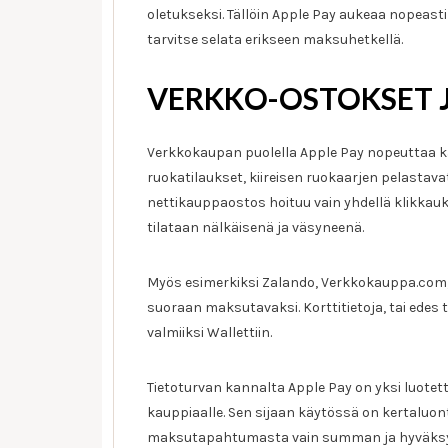
oletukseksi. Tällöin Apple Pay aukeaa nopeasti k
tarvitse selata erikseen maksuhetkellä.
VERKKO-OSTOKSET J
Verkkokaupan puolella Apple Pay nopeuttaa kas
ruokatilaukset, kiireisen ruokaarjen pelastava
nettikauppaostos hoituu vain yhdellä klikkauks
tilataan nälkäisenä ja väsyneenä.
Myös esimerkiksi Zalando, Verkkokauppa.com, 
suoraan maksutavaksi. Korttitietoja, tai edes to
valmiiksi Wallettiin.
Tietoturvan kannalta Apple Pay on yksi luotet
kauppiaalle. Sen sijaan käytössä on kertaluon
maksutapahtumasta vain summan ja hyväksytyn