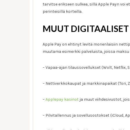
tarvitse erikseen sulkea, sillä Apple Payn voi 
perinteisillä korteilla.
MUUT DIGITAALISET
Apple Pay on ehtinyt levitä monenlaisiin nettip
muutama esimerkki palveluista, joissa maksu s
– Vapaa-ajan tilaussovellukset (Wolt, Netflix, S
– Nettiverkkokaupat ja markkinapaikat (Tori,
–
Applepay kasinot
ja muut viihdesivustot, jo
– Pilvitallennus ja sovellusostokset (iCloud, A