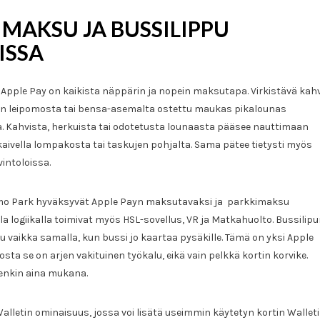
MAKSU JA BUSSILIPPU
ISSA
in Apple Pay on kaikista näppärin ja nopein maksutapa. Virkistävä kahv
sen leipomosta tai bensa-asemalta ostettu maukas pikalounas
la. Kahvista, herkuista tai odotetusta lounaasta pääsee nauttimaan
e kaivella lompakosta tai taskujen pohjalta. Sama pätee tietysti myös
vintoloissa.
imo Park hyväksyvät Apple Payn maksutavaksi ja parkkimaksu
 logiikalla toimivat myös HSL-sovellus, VR ja Matkahuolto. Bussilip
 vaikka samalla, kun bussi jo kaartaa pysäkille. Tämä on yksi Apple
sta se on arjen vakituinen työkalu, eikä vain pelkkä kortin korvike.
itenkin aina mukana.
lletin ominaisuus, jossa voi lisätä useimmin käytetyn kortin Wallet