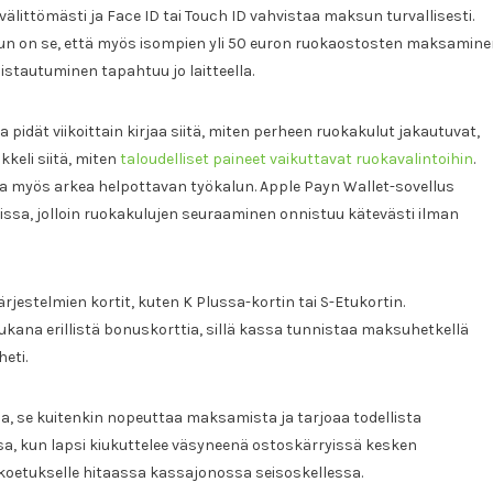
välittömästi ja Face ID tai Touch ID vahvistaa maksun turvallisesti.
uun on se, että myös isompien yli 50 euron ruokaostosten maksamin
istautuminen tapahtuu jo laitteella.
a pidät viikoittain kirjaa siitä, miten perheen ruokakulut jakautuvat,
kkeli siitä, miten
taloudelliset paineet vaikuttavat ruokavalintoihin
.
a myös arkea helpottavan työkalun. Apple Payn Wallet-sovellus
missa, jolloin ruokakulujen seuraaminen onnistuu kätevästi ilman
rjestelmien kortit, kuten K Plussa-kortin tai S-Etukortin.
mukana erillistä bonuskorttia, sillä kassa tunnistaa maksuhetkellä
eti.
a, se kuitenkin nopeuttaa maksamista ja tarjoaa todellista
ssa, kun lapsi kiukuttelee väsyneenä ostoskärryissä kesken
koetukselle hitaassa kassajonossa seisoskellessa.