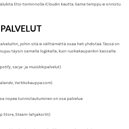
etälukita Etsi-toiminnolla iCloudin kautta. Sama temppu ei onnistu
 PALVELUT
alveluihin, joihin sitä ei välttämättä osaa heti yhdistää. Tässä on
ujuu täysin samalla logiikalla, kuin ruokakaupankin kassalla:
potify, sarja- ja musiikkipalvelut)
 Zalando, Verkkokauppa.com)
issa nopea tunnistautuminen on osa palvelua
pp Store, Steam-lahjakortit)