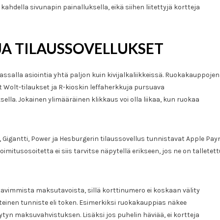
ahdella sivunapin painalluksella, eikä siihen liitettyjä kortteja
A TILAUSSOVELLUKSET
salla asiointia yhtä paljon kuin kivijalkaliikkeissä. Ruokakauppojen
t Wolt-tilaukset ja R-kioskin leffaherkkuja pursuava
ella. Jokainen ylimääräinen klikkaus voi olla liikaa, kun ruokaa
Gigantti, Power ja Hesburgerin tilaussovellus tunnistavat Apple Pay
imitusosoitetta ei siis tarvitse näpytellä erikseen, jos ne on talletett
tavimmista maksutavoista, sillä korttinumero ei koskaan välity
teinen tunniste eli token. Esimerkiksi ruokakauppias näkee
 maksuvahvistuksen. Lisäksi jos puhelin häviää, ei kortteja