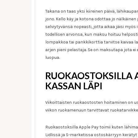
Takana on taas yksi kiireinen päivä, lähikaup
jono. Kello käy ja kotona odottaa jo nälkäinen 
selviytyvänsä nopeasti, jotta aikaa jäisi myös 
todellisen arvonsa, kun maksu hoituu helposti 
lompakkoa tai pankkikorttia tarvitse kaivaa l
arjen pieni pelastaja. Se on maksutapa jota ei
luopua.
RUOKAOSTOKSILLA A
KASSAN LÄPI
Viikoittaisten ruokaostosten hoitaminen on us
viikon ruokamenuun tarvittavat ruokatarvikke
Ruokaostoksilla Apple Pay toimii kuten lähim
Lidlissä ja S-marketissa ostoskärryyn kerätyt 