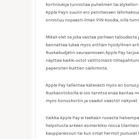
kortinlukija tunnistaa puhelimen tai älykellon 
Apple Payn suurin ero perinteiseen lähimaks
onnistuu nopeasti ilman PIN-koodia, sillä tunn
Mikäli olet se joka vastaa perheen taloudesta j
kannattaa lukea myös erittäin hyödyllinen arti
Ruokabudjetin seuraamiseen Apple Pay tarjoa
näyttää kaikki ostot välittömästi tilitapahtu
paperisten kuittien säilömistä.
Apple Pay tallentaa kätevästi myös eri bonusjä
Ruokaostoksilla ei siis tarvitse enää kantaa 
myös bonuskortin ja saadut säästöt näkyvät h
Vaikka Apple Pay ei teekään ruoasta halvempa
helpotusta arkeen esimerkiksi niissä tilantei
kauppareissun tai kun omat hermot joutuvat 