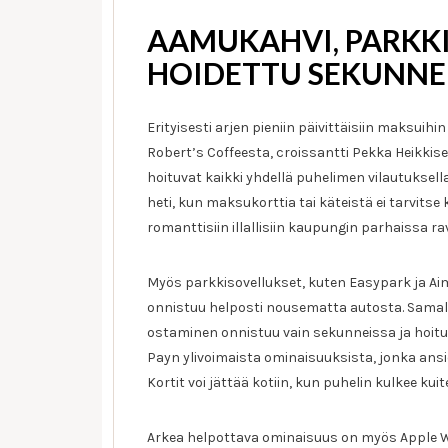
AAMUKAHVI, PARKKI
HOIDETTU SEKUNNE
Erityisesti arjen pieniin päivittäisiin maksuih
Robert’s Coffeesta, croissantti Pekka Heikki
hoituvat kaikki yhdellä puhelimen vilautuksel
heti, kun maksukorttia tai käteistä ei tarvits
romanttisiin illallisiin kaupungin parhaissa ra
Myös parkkisovellukset, kuten Easypark ja A
onnistuu helposti nousematta autosta. Samalla
ostaminen onnistuu vain sekunneissa ja hoituu
Payn ylivoimaista ominaisuuksista, jonka ansio
Kortit voi jättää kotiin, kun puhelin kulkee ku
Arkea helpottava ominaisuus on myös Apple Wa