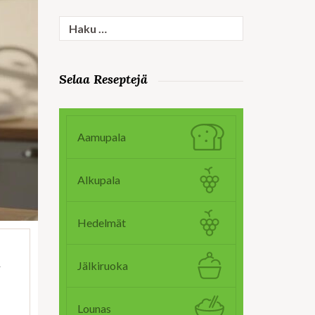
Haku:
Selaa Reseptejä
Aamupala
Alkupala
Hedelmät
Jälkiruoka
Lounas