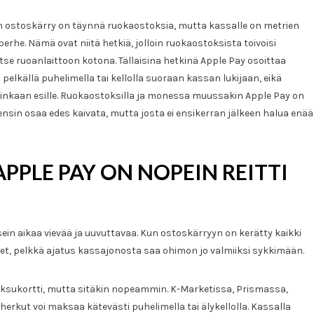
Ruokaostoksista
an ostoskärry on täynnä ruokaostoksia, mutta kassalle on metrien
pieniin
perhe. Nämä ovat niitä hetkiä, jolloin ruokaostoksista toivoisi
maksuihin
itse ruoanlaittoon kotona. Tällaisina hetkinä Apple Pay osoittaa
–
Apple
pelkällä puhelimella tai kellolla suoraan kassan lukijaan, eikä
Pay
ainkaan esille. Ruokaostoksilla ja monessa muussakin Apple Pay on
helpottaa
 ensin osaa edes kaivata, mutta josta ei ensikerran jälkeen halua enää
arkea
PPLE PAY ON NOPEIN REITTI
ein aikaa vievää ja uuvuttavaa. Kun ostoskärryyn on kerätty kaikki
et, pelkkä ajatus kassajonosta saa ohimon jo valmiiksi sykkimään.
aksukortti, mutta sitäkin nopeammin. K-Marketissa, Prismassa,
herkut voi maksaa kätevästi puhelimella tai älykellolla. Kassalla