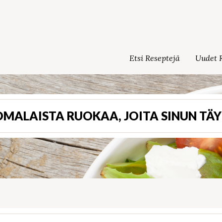
Etsi Reseptejä
Uudet R
MALAISTA RUOKAA, JOITA SINUN TÄY