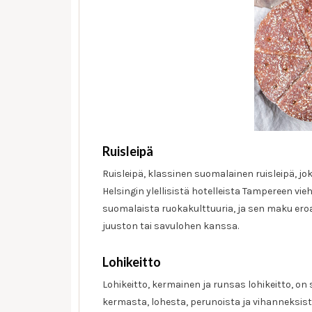
Ruisleipä
Ruisleipä, klassinen suomalainen ruisleipä, jo
Helsingin ylellisistä hotelleista Tampereen vie
suomalaista ruokakulttuuria, ja sen maku eroaa
juuston tai savulohen kanssa.
Lohikeitto
Lohikeitto, kermainen ja runsas lohikeitto, o
kermasta, lohesta, perunoista ja vihanneksist