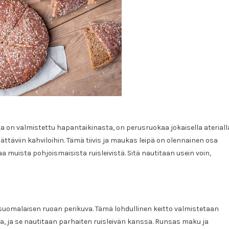
ka on valmistettu hapantaikinasta, on perusruokaa jokaisella ateriall
hättäviin kahviloihin. Tämä tiivis ja maukas leipä on olennainen osa
 muista pohjoismaisista ruisleivistä. Sitä nautitaan usein voin,
n suomalaisen ruoan perikuva. Tämä lohdullinen keitto valmistetaan
a, ja se nautitaan parhaiten ruisleivän kanssa. Runsas maku ja