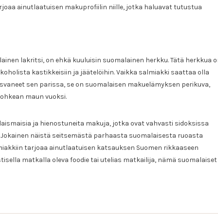
joaa ainutlaatuisen makuprofiilin niille, jotka haluavat tutustua
ainen lakritsi, on ehkä kuuluisin suomalainen herkku. Tätä herkkua 
oholista kastikkeisiin ja jäätelöihin. Vaikka salmiakki saattaa olla
e kasvaneet sen parissa, se on suomalaisen makuelämyksen perikuva,
 rohkean maun vuoksi.
aismaisia ja hienostuneita makuja, jotka ovat vahvasti sidoksissa
 Jokainen näistä seitsemästä parhaasta suomalaisesta ruoasta
miakkiin tarjoaa ainutlaatuisen katsauksen Suomen rikkaaseen
stisella matkalla oleva foodie tai utelias matkailija, nämä suomalaiset