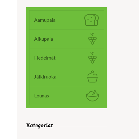
Aamupala
ä
Alkupala
Hedelmät
Jälkiruoka
Lounas
Kategoriat