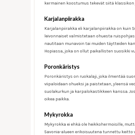
kermainen koostumus tekevät siitä klassikon 
Karjalanpiirakka
Karjalanpiirakka eli karjalanpiirakka on kuin
leivonnaiset valmistetaan ohuesta ruispohjasta 
nautitaan munavoin tai muiden täytteiden kanss
Hopiassa, joka on ollut paikallisten suosikki v
Poronkäristys
Poronkäristys on ruokalaji, joka ilmentää suo
viipaloidaan ohueksi ja paistetaan, yleensä ve
suolakurkun ja karpalokastikkeen kanssa. Jos 
oikea paikka.
Mykyrokka
Mykyrokka ei ehkä ole heikkohermoisille, mutta 
Savonia-alueen erikoisuutena tunnettu keitto 