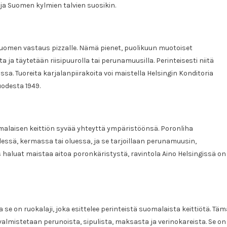
ja Suomen kylmien talvien suosikin.
 Suomen vastaus pizzalle. Nämä pienet, puolikuun muotoiset
ja täytetään riisipuurolla tai perunamuusilla. Perinteisesti niitä
a. Tuoreita karjalanpiirakoita voi maistella Helsingin Konditoria
uodesta 1949.
malaisen keittiön syvää yhteyttä ympäristöönsä. Poronliha
dessä, kermassa tai oluessa, ja se tarjoillaan perunamuusin,
haluat maistaa aitoa poronkäristystä, ravintola Aino Helsingissä on
se on ruokalaji, joka esittelee perinteistä suomalaista keittiötä. Täm
valmistetaan perunoista, sipulista, maksasta ja verinokareista. Se on