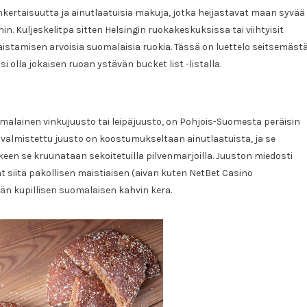
nkertaisuutta ja ainutlaatuisia makuja, jotka heijastavat maan syvää
n. Kuljeskelitpa sitten Helsingin ruokakeskuksissa tai viihtyisit
stamisen arvoisia suomalaisia ruokia. Tässä on luettelo seitsemäst
 olla jokaisen ruoan ystävän bucket list -listalla.
malainen vinkujuusto tai leipäjuusto, on Pohjois-Suomesta peräisin
 valmistettu juusto on koostumukseltaan ainutlaatuista, ja se
keen se kruunataan sekoitetuilla pilvenmarjoilla. Juuston miedosti
siitä pakollisen maistiaisen (aivan kuten NetBet Casino
än kupillisen suomalaisen kahvin kera.