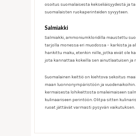
osoitus suomalaisesta kekseliäisyydestä ja tar
suomalaisten ruokaperinteiden syvyyteen.
Salmiakki
Salmiakki, ammoniumkloridilla maustettu suol
tarjolla monessa eri muodossa – karkista ja alk
hankittu maku, etenkin niille, jotka eivät ol
jota kannattaa kokeilla sen ainutlaatuisen ja
Suomalainen keittiö on kiehtova sekoitus maal
maan luonnonympäristöön ja vuodenaikoihin.
kermaisesta lohikeittosta omaleimaiseen sal
kulinaariseen perintöön. Olitpa sitten kulinari
ruoat jättävät varmasti pysyvän vaikutuksen.