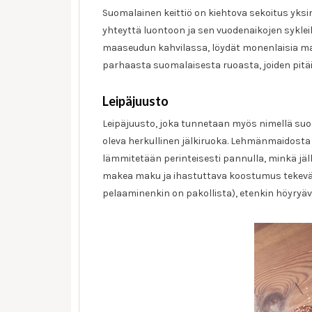
Suomalainen keittiö on kiehtova sekoitus yksi
yhteyttä luontoon ja sen vuodenaikojen sykleihi
maaseudun kahvilassa, löydät monenlaisia mai
parhaasta suomalaisesta ruoasta, joiden pitäisi
Leipäjuusto
Leipäjuusto, joka tunnetaan myös nimellä suo
oleva herkullinen jälkiruoka. Lehmänmaidosta
lämmitetään perinteisesti pannulla, minkä jäl
makea maku ja ihastuttava koostumus tekevät 
pelaaminenkin on pakollista), etenkin höyryäv