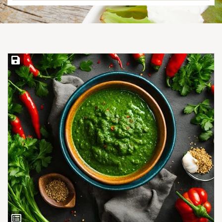
Save Recipe
View