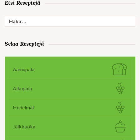
Etsi Reseptejä
Haku:
Selaa Reseptejä
Aamupala
Alkupala
Hedelmät
Jälkiruoka