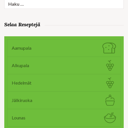
Haku:
Selaa Reseptejä
Aamupala
Alkupala
Hedelmät
Jälkiruoka
Lounas