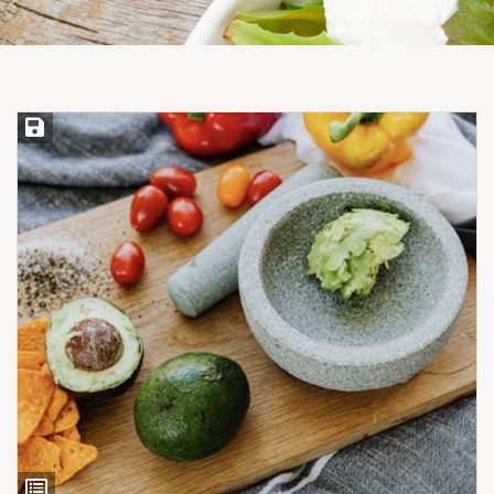
Save Recipe
View