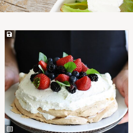
Save Recipe
View