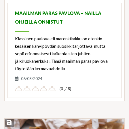
Ingredients
MAAILMAN PARAS PAVLOVA – NÄILLÄ
OHJEILLA ONNISTUT
Klassinen pavlova eli marenkikakku on etenkin
kesäisen kahvipöydän suosikkitarjottava, mutta
sopii erinomaisesti kaikenlaisten juhlien
jälkiruokaherkuksi. Tämä maailman paras pavlova
täytetään kermavaahdolla…
06/08/2024
(0 / 5)
Save Recipe