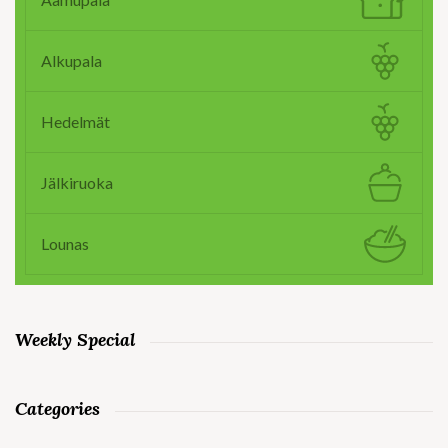
Alkupala
Hedelmät
Jälkiruoka
Lounas
Weekly Special
Categories