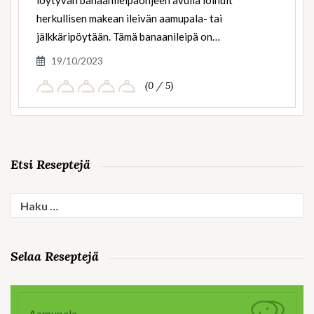
löytyvän banaanileipäohjeen avulla loihdit
herkullisen makean ileivän aamupala- tai
jälkkäripöytään. Tämä banaanileipä on…
19/10/2023
(0 / 5)
Etsi Reseptejä
Haku:
Selaa Reseptejä
Aamupala