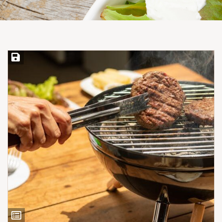
Save Recipe
View