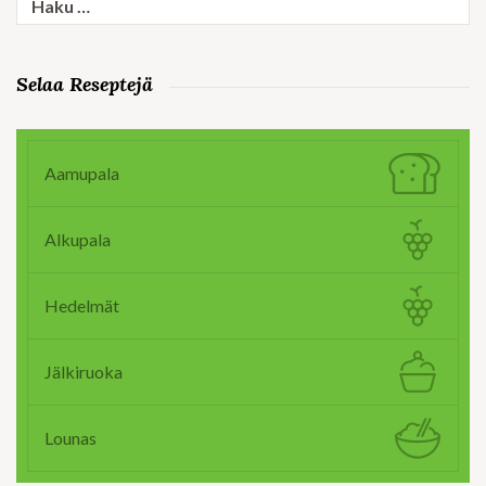
Selaa Reseptejä
Aamupala
Alkupala
Hedelmät
Jälkiruoka
Lounas