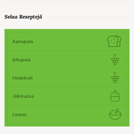
Selaa Reseptejä
Aamupala
Alkupala
Hedelmät
Jälkiruoka
Lounas