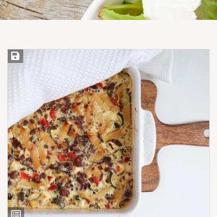
Save Recipe
View