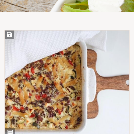
Save Recipe
View