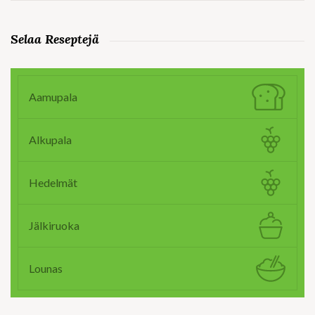
Selaa Reseptejä
Aamupala
Alkupala
Hedelmät
Jälkiruoka
Lounas