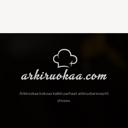
Arkiruokaa kokoaa kaikki parhaat arkiruokareseptit
yhteen.