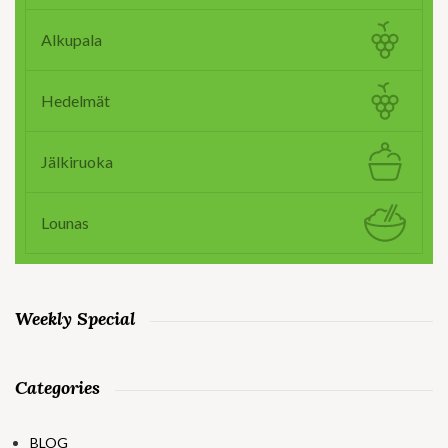
Alkupala
Hedelmät
Jälkiruoka
Lounas
Weekly Special
Categories
BLOG