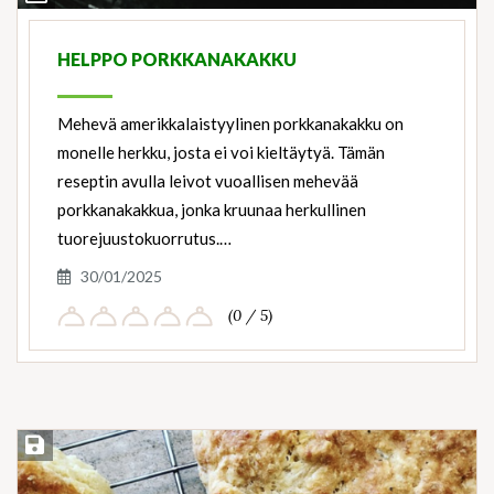
Ingredients
HELPPO PORKKANAKAKKU
Mehevä amerikkalaistyylinen porkkanakakku on
monelle herkku, josta ei voi kieltäytyä. Tämän
reseptin avulla leivot vuoallisen mehevää
porkkanakakkua, jonka kruunaa herkullinen
tuorejuustokuorrutus.…
30/01/2025
(0 / 5)
Save Recipe