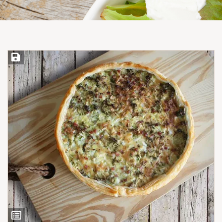
Save Recipe
View