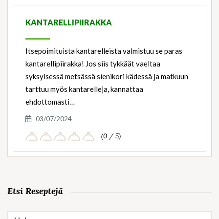
Ingredients
KANTARELLIPIIRAKKA
Itsepoimituista kantarelleista valmistuu se paras
kantarellipiirakka! Jos siis tykkäät vaeltaa
syksyisessä metsässä sienikori kädessä ja matkuun
tarttuu myös kantarelleja, kannattaa
ehdottomasti…
03/07/2024
(0 / 5)
Etsi Reseptejä
Haku: