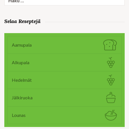
Selaa Reseptejä
Aamupala
Alkupala
Hedelmät
Jälkiruoka
Lounas