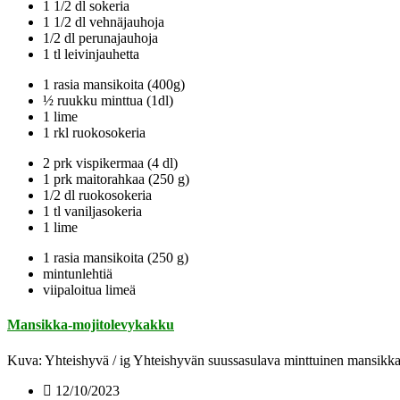
1 1/2 dl sokeria
1 1/2 dl vehnäjauhoja
1/2 dl perunajauhoja
1 tl leivinjauhetta
1 rasia mansikoita (400g)
½ ruukku minttua (1dl)
1 lime
1 rkl ruokosokeria
2 prk vispikermaa (4 dl)
1 prk maitorahkaa (250 g)
1/2 dl ruokosokeria
1 tl vaniljasokeria
1 lime
1 rasia mansikoita (250 g)
mintunlehtiä
viipaloitua limeä
Mansikka-mojitolevykakku
Kuva: Yhteishyvä / ig Yhteishyvän suussasulava minttuinen mansikkale
12/10/2023