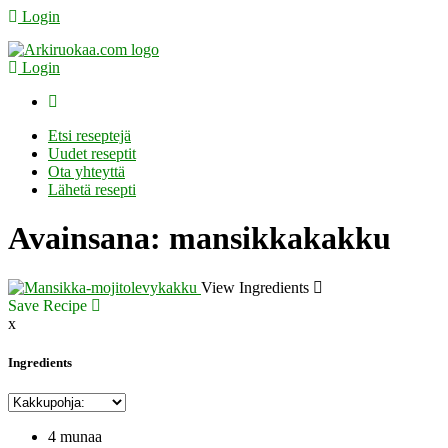
Login
Login
Etsi reseptejä
Uudet reseptit
Ota yhteyttä
Lähetä resepti
Avainsana:
mansikkakakku
View Ingredients
Save Recipe
x
Ingredients
4 munaa