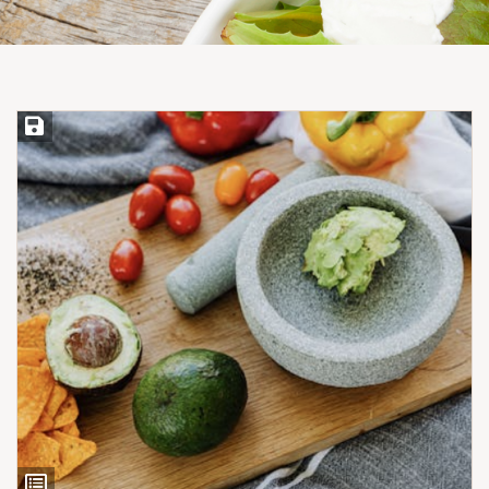
Save Recipe
View