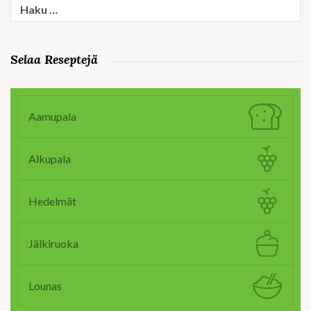
Haku:
Selaa Reseptejä
Aamupala
Alkupala
Hedelmät
Jälkiruoka
Lounas