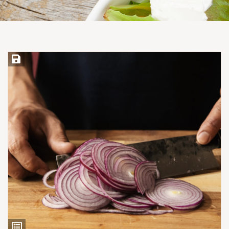
Save Recipe
View