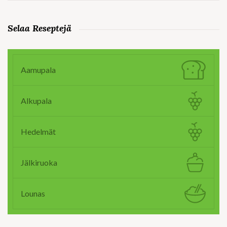
Selaa Reseptejä
Aamupala
Alkupala
Hedelmät
Jälkiruoka
Lounas