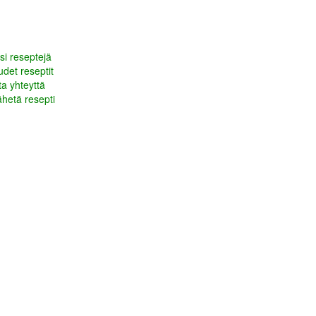
si reseptejä
det reseptit
a yhteyttä
hetä resepti