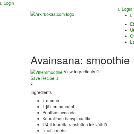
Login
Login
Et
Uu
Ot
Lä
Avainsana:
smoothie
View Ingredients
Save Recipe
x
Ingredients
1 omena
1 jäinen banaani
Puolikas avocado
Kourallinen babypinaattia
1/4 tl tuoretta raastettua inkivääriä
limetin mehu