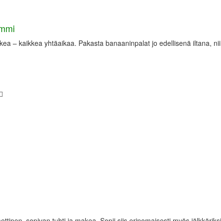
ommi
a – kaikkea yhtäaikaa. Pakasta banaaninpalat jo edellisenä iltana, nii
en, sopivan tuhti ja makea. Sopii siis erinomaisesti myös jälkkäriks