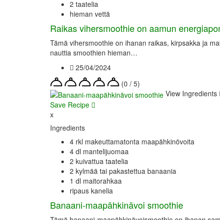
2 taatelia
hieman vettä
Raikas vihersmoothie on aamun energiap
Tämä vihersmoothie on ihanan raikas, kirpsakka ja make
nauttia smoothien hieman…
25/04/2024
(0 / 5)
View Ingredients
Save Recipe
x
Ingredients
4 rkl makeuttamatonta maapähkinövoita
4 dl mantelijuomaa
2 kuivattua taatelia
2 kylmää tai pakastettua banaania
1 dl maitorahkaa
ripaus kanelia
Banaani-maapähkinävoi smoothie
Tämä banaani-maapähkinävoismoothie on ihanan samettin