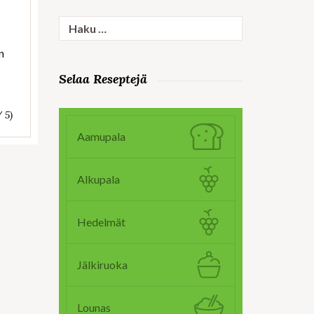
Haku:
n
Selaa Reseptejä
/ 5)
Aamupala
Alkupala
Hedelmät
Jälkiruoka
Lounas