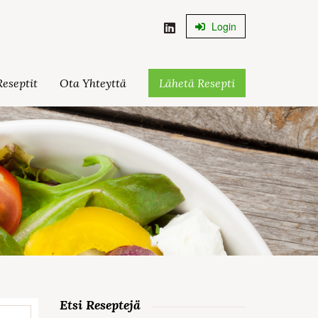
Login
eseptit
Ota Yhteyttä
Lähetä Resepti
Etsi Reseptejä