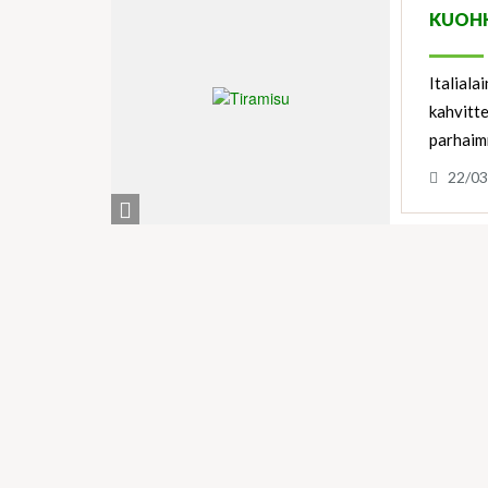
KUOHK
Italiala
kahvitte
parhaim
22/03
View
Ingredients