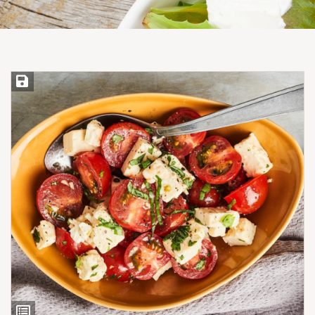
Save Recipe
View