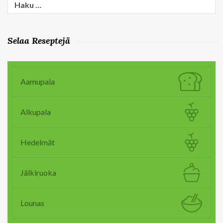
Haku:
Selaa Reseptejä
Aamupala
Alkupala
Hedelmät
Jälkiruoka
Lounas